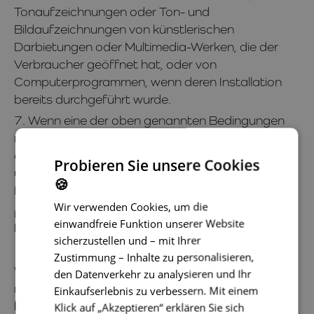
Tonaufzeichnungen oder Ton- und
Bildaufzeichnungen von künstlerischen
Darbietungen oder Multimedia-Werken, die der
Verbraucher geöffnet hat, oder von
Computerprogrammen, wenn deren Installation
bereits durchgeführt wurde.
7. Wenn eine der oben genannten Bedingungen
nicht erfüllt ist, wird der Verkäufer den Widerruf
der elektronischen Bestellung nicht akzeptieren,
Probieren Sie unsere Cookies
und die Ware wird dem Verbraucher auf seine
🍪
Kosten zurückgeschickt.
Wir verwenden Cookies, um die
Artikel 5
einwandfreie Funktion unserer Website
Preiskonditionen
sicherzustellen und – mit Ihrer
1. Der Kaufpreis der vom Verkäufer auf der
Zustimmung – Inhalte zu personalisieren,
Website Joybex.at angebotenen Waren ist immer
den Datenverkehr zu analysieren und Ihr
neben der ausgewählten Ware angegeben. Alle
Einkaufserlebnis zu verbessern. Mit einem
Preise für Waren und Dienstleistungen sowie alle
Klick auf „Akzeptieren“ erklären Sie sich