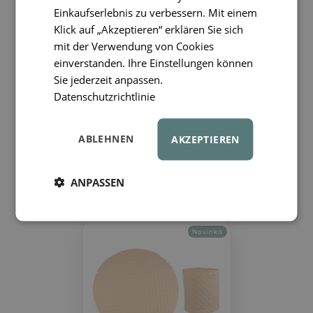
Einkaufserlebnis zu verbessern. Mit einem
Klick auf „Akzeptieren“ erklären Sie sich
mit der Verwendung von Cookies
einverstanden. Ihre Einstellungen können
Sie jederzeit anpassen.
Datenschutzrichtlinie
LIEWOOD aufblasbare
Spielmatte Elin Sea
creature / Sandy
ABLEHNEN
AKZEPTIEREN
Sensorisches Spielen
36 €
ANPASSEN
Novinka