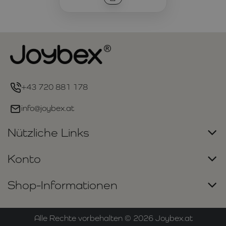
+43 720 881 178
info@joybex.at
Nützliche Links
Konto
Shop-Informationen
Alle Rechte vorbehalten ©
2026
Joybex.at