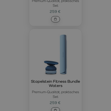
Premium-Qualität, praktisches
Set
259 €
Stapelstein Fitness Bundle
Waters
Premium-Qualität, praktisches
Set
259 €