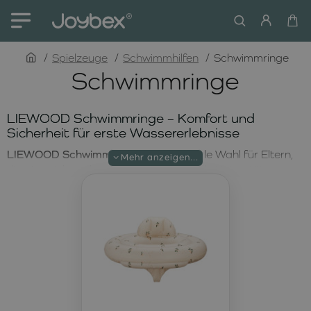
home
Spielzeuge
Schwimmhilfen
Schwimmringe
Schwimmringe
LIEWOOD Schwimmringe – Komfort und
Sicherheit für erste Wassererlebnisse
LIEWOOD Schwimmringe
sind die ideale Wahl für Eltern,
die eine sichere, komfortable und stilvolle Unterstützung
für sommerliche Aktivitäten am Wasser suchen. In dieser
Kategorie finden Sie Premium-Produkte der Marke
LIEWOOD
, die für ihre hochwertige Verarbeitung,
Funktionalität und ihr zeitloses skandinavisches Design
bekannt ist. Ob im Urlaub am Meer, am Pool oder bei den
ersten Erfahrungen im Wasser – diese Schwimmringe
bieten Sicherheit und sorgen gleichzeitig für entspannte
und unbeschwerte Momente.
Stilvolle LIEWOOD Schwimmringe für Pool und