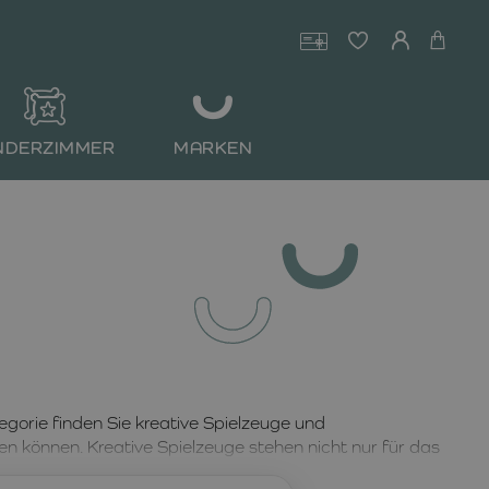
NDERZIMMER
MARKEN
egorie finden Sie kreative Spielzeuge und
en können. Kreative Spielzeuge stehen nicht nur für das
ät und vernetztes Denken
– und jedes Werk ist ein Unikat.