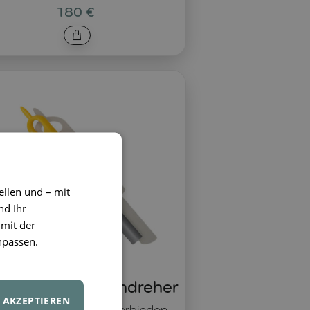
180 €
ellen und – mit
nd Ihr
 mit der
npassen.
kedo Schraubendreher
AKZEPTIEREN
rkzeug zum Kartonverbinden