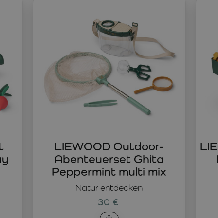
ng für Entwicklung und Lernen
ernen ganz nebenbei – spielerisch und natürlich. Beim Stecke
telspielzeuge stärken
logisches Denken, Geduld und Problem
nen Ergebnis. Deshalb eignen sich kreative Spielzeuge nicht
Grenzen der Fantasie
 Spielsysteme mit unzähligen Möglichkeiten zum Kombinieren v
 wie Makedo – einem System zum Bauen aus Karton, das alltä
des, sinnvolles und entwicklungsförderndes Spielen
, das mit
t
LIEWOOD Outdoor-
LI
ay
Abenteuerset Ghita
Peppermint multi mix
Natur entdecken
30 €