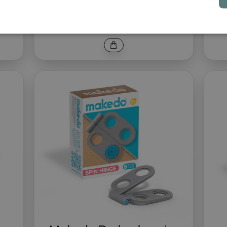
Präzises Kartonfalten
11 €