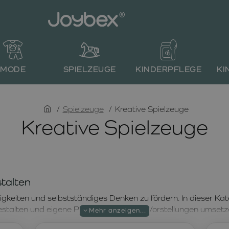
MODE
SPIELZEUGE
KINDERPFLEGE
KI
home
Spielzeuge
Kreative Spielzeuge
Kreative Spielzeuge
stalten
igkeiten und selbstständiges Denken zu fördern. In dieser Kat
estalten und eigene Projekte nach ihren Vorstellungen umsetz
perimentierens. Dabei entwickeln Kinder
Fantasie, Kreativit