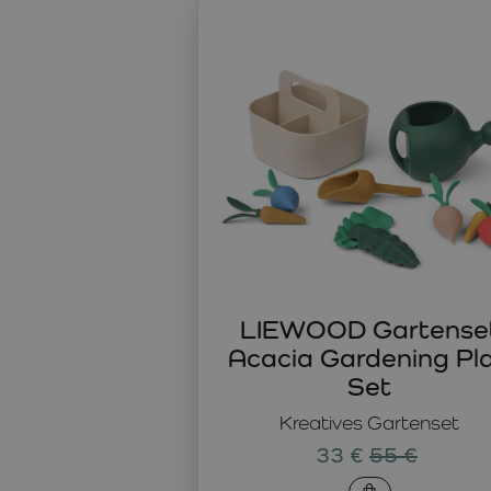
Kreativspielzeug als natürliche Unterstützu
Kreative Spielzeuge und Konstruktionsspielzeuge fördern L
technisches Denken und räumliche Vorstellungskraft. Bas
neue Lösungen und erleben die Freude am selbst geschaffe
und gemeinsame Familienprojekte.
Konstruktions- und Kreativspielzeuge ohne 
In der Kategorie „Kreative Spielzeuge“ finden Sie offene
Konstruktionsspielzeugen bis hin zu innovativen Lösungen
verwandelt. Kreative Spielzeuge ermöglichen
langanhalten
bietet.
LIEWOOD Gartense
Acacia Gardening Pl
Set
Kreatives Gartenset
33 €
55 €