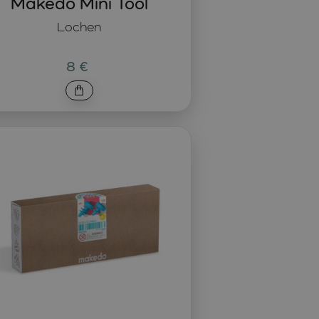
Makedo Mini Tool
Lochen
8 €