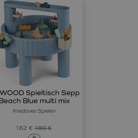
n, Verbinden und Gestalten entwickeln Kinder Feinmotorik,
lösekompetenz
. Kinder probieren aus, verbessern, finden
 nur für zu Hause, sondern auch für Kindergarten, Schule
on Materialien und Ideen. Von modernen
gliche Materialien in außergewöhnliche Projekte
 dem Kind mitwächst und immer neue Herausforderungen
EWOOD Spieltisch Sepp
Beach Blue multi mix
Kreatives Spielen
162 €
180 €