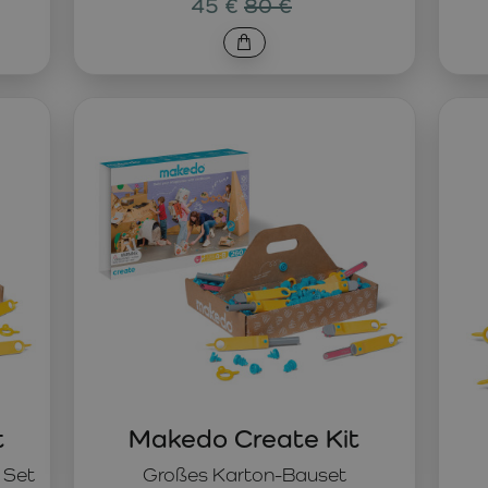
45 €
80 €
t
Makedo Create Kit
 Set
Großes Karton-Bauset