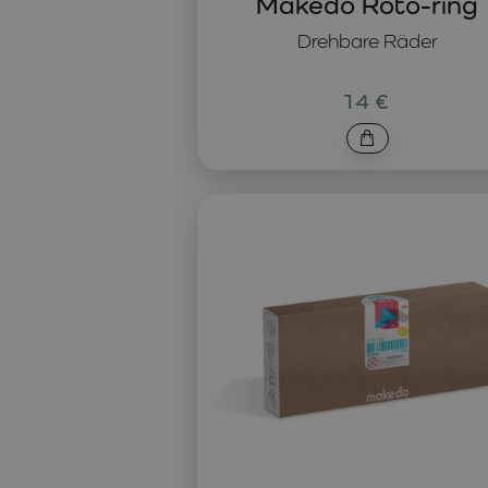
Makedo Roto-ring
Drehbare Räder
14 €