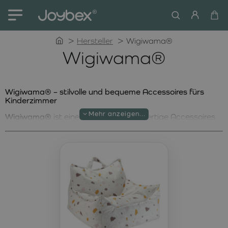
home
Hersteller
Wigiwama®
Wigiwama®
Wigiwama® – stilvolle und bequeme Accessoires fürs
Kinderzimmer
Wigiwama®
ist eine Marke, die hochwertige Accessoires
für Kinderzimmer mit Fokus auf Komfort, Design und
umweltfreundliche Materialien anbietet. Die Produkte
werden aus zertifizierten OEKO-TEX®-Stoffen gefertigt
und sind somit sicher für Kinder und die Umwelt. Im
Sortiment von Wigiwama® finden Sie stilvolle Sitzsäcke,
Kissen und multifunktionale Möbel, die eine gemütliche
Atmosphäre ins Kinderzimmer bringen.
Wigiwama® Terrazzo Sand Sitzsack – Komfort und
Eleganz vereint