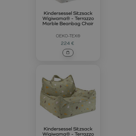
Suchen Sie den perfekten Ort zum Entspannen für Ihr
Kind? Der
Wigiwama® Terrazzo Sand Sitzsack
ist ein
Kindersessel Sitzsack
Wigiwama® - Terrazzo
luxuriöser Sitzsack, der maximalen Komfort mit stilvollem
Marble Beanbag Chair
Design vereint. Hergestellt aus angenehmem und
strapazierfähigem Material passt er sowohl ins
OEKO-TEX®
Kinderzimmer als auch ins Wohnzimmer. Die weiche
224 €
Füllung passt sich perfekt der Körperform an und sorgt für
bequemes Sitzen.
Wigiwama® Marshmallow Rollkissen – stilvolles und
weiches Accessoire
Gönnen Sie Ihren Kindern zusätzlichen Komfort mit dem
Wigiwama® Marshmallow Rollkissen
. Dieses weiche,
zylinderförmige Kissen eignet sich ideal zum Anlehnen,
Spielen oder Entspannen. Mit seinem sanften Bezug und
der hochwertigen Füllung bietet es hohen Komfort und
ergänzt stilvoll jedes Kinderzimmer.
Wigiwama® Guava Pink Flipster – multifunktionales
Kindermöbel
Kindersessel Sitzsack
Wigiwama® - Terrazzo