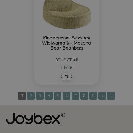
Kindersessel Sitzsack
Wigiwama® - Matcha
Bear Beanbag
OEKO-TEX®
142 €
1
2
3
4
5
6
7
8
9