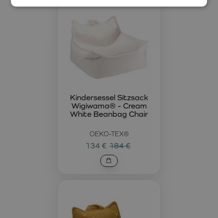
Kindersessel Sitzsack
Wigiwama® - Cream
White Beanbag Chair
OEKO-TEX®
134 €
184 €