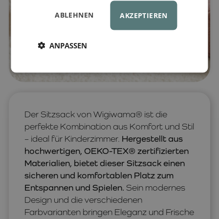
ABLEHNEN
AKZEPTIEREN
ANPASSEN
Der Sitzsack von Wigiwama® ist die
perfekte Kombination aus Komfort und Stil
– ideal für Kinderzimmer.
Hergestellt aus
hochwertigen, OEKO-TEX® zertifizierten
Materialien, bietet dieser Sitzsack einen
sicheren und komfortablen Platz zum
Entspannen und Spielen.
Sein modernes
Design und die verschiedenen
Farbvarianten bringen Eleganz und Frische