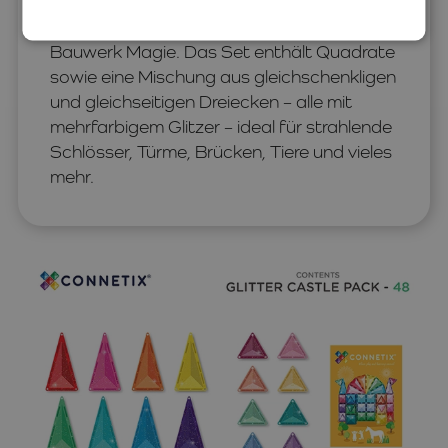
in Pastell- und leuchtenden
Regenbogenfarben verleihen jedem
Bauwerk Magie. Das Set enthält Quadrate
sowie eine Mischung aus gleichschenkligen
und gleichseitigen Dreiecken – alle mit
mehrfarbigem Glitzer – ideal für strahlende
Schlösser, Türme, Brücken, Tiere und vieles
mehr.