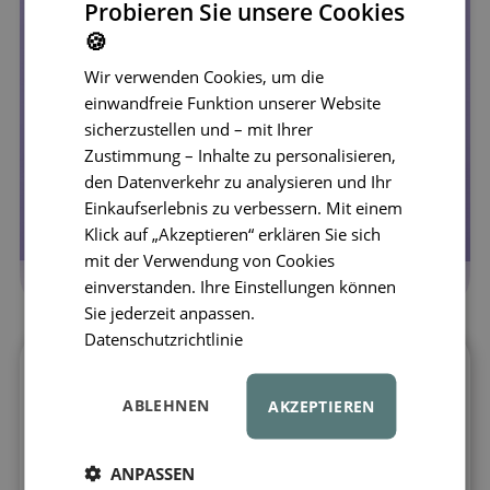
Probieren Sie unsere Cookies
🍪
Wir verwenden Cookies, um die
einwandfreie Funktion unserer Website
sicherzustellen und – mit Ihrer
Zustimmung – Inhalte zu personalisieren,
den Datenverkehr zu analysieren und Ihr
Einkaufserlebnis zu verbessern. Mit einem
Klick auf „Akzeptieren“ erklären Sie sich
mit der Verwendung von Cookies
einverstanden. Ihre Einstellungen können
Sie jederzeit anpassen.
Datenschutzrichtlinie
Glitzernde Farben, die jedes Bauen
erstrahlen lassen
ABLEHNEN
AKZEPTIEREN
Entwickelt für große Fantasie und
märchenhafte Entdecker: Glitzernde Teile
ANPASSEN