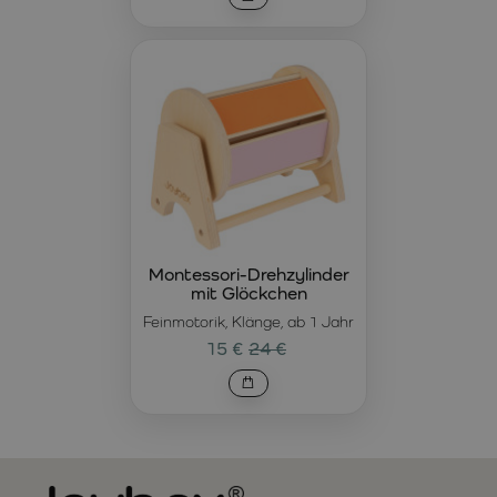
Montessori-Drehzylinder
mit Glöckchen
Feinmotorik, Klänge, ab 1 Jahr
15 €
24 €