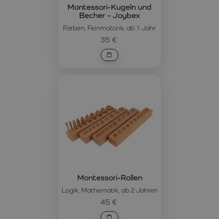
Montessori-Kugeln und
Montessori Kugeln und Becher – Förderung der
Becher – Joybex
Feinmotorik
Farben, Feinmotorik, ab 1 Jahr
Montessori Kugeln und Becher
sind das ideale Werkzeug
35 €
zur Übung der Feinmotorik und Förderung der
sensorischen Fähigkeiten von Kindern. Spielerisch können
Kinder die Kugeln nach Farben sortieren und in die
entsprechenden Becher legen. Dieses Spielzeug hilft
Kindern, Hand-Auge-Koordination, Konzentration und
Geduld zu entwickeln – alles Schlüsselkompetenzen für
ihre weitere Entwicklung.
Montessori Boxen-Set – Lernen durch Spielen
Für Kinder, die gerne neue Fähigkeiten erlernen, ist das
Montessori Boxen-Set
eine ausgezeichnete Wahl. Dieses
Set enthält verschiedene Boxen, mit denen Kinder Formen
erkunden sowie Boxen öffnen und schließen können.
Montessori-Rollen
Dabei entwickeln sie Feinmotorik, logisches Denken und
Logik, Mathematik, ab 2 Jahren
Problemlösungsfähigkeiten. Die spielerische Handhabung
45 €
der Boxen lehrt Kinder Ursache und Wirkung – eine
wichtige Fähigkeit für ihren Alltag.