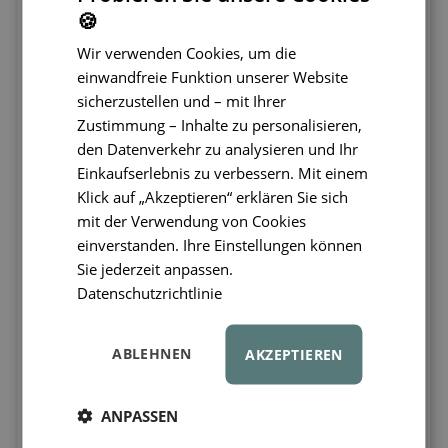
Die Montessori-Boxen und Einschübe sind
🍪
innovatives Lernspielzeug
zur Förderung
Wir verwenden Cookies, um die
der Fähigkeiten junger Kinder.
Dieses
einwandfreie Funktion unserer Website
einfache, aber effektive Hilfsmittel aus
sicherzustellen und – mit Ihrer
hochwertigem Holz unterstützt die
Zustimmung – Inhalte zu personalisieren,
Entwicklung der Feinmotorik, der Hand-
den Datenverkehr zu analysieren und Ihr
Auge-Koordination und das Verständnis
Einkaufserlebnis zu verbessern. Mit einem
für Objektpermanenz.
Beim Einlegen von
Klick auf „Akzeptieren“ erklären Sie sich
bunten Holzelementen werden die
mit der Verwendung von Cookies
Detailgenauigkeit und die Geschicklichkeit
einverstanden. Ihre Einstellungen können
der Kinder gefördert.
Sie jederzeit anpassen.
Dank der Montessori-Boxen entwickeln
Datenschutzrichtlinie
Kinder nicht nur grundlegende motorische
Fähigkeiten,
sondern lernen auch Geduld
ABLEHNEN
AKZEPTIEREN
und erleben Erfolgsmomente beim
Wiederfinden und Herausnehmen der
Objekte.
Dieses Spielzeug unterstützt
ANPASSEN
eigenständiges Lernen und Entdecken in