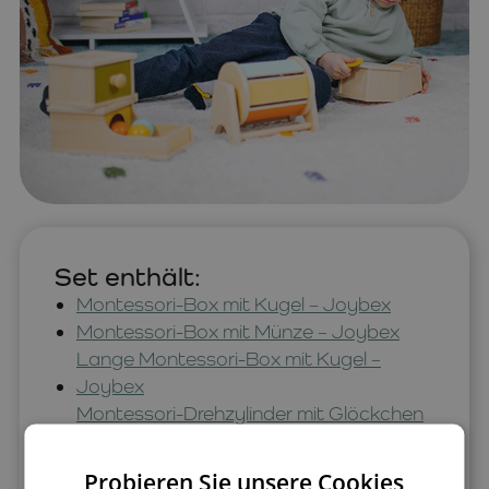
Set enthält:
Montessori-Box mit Kugel – Joybex
Montessori-Box mit Münze – Joybex
Lange Montessori-Box mit Kugel –
Joybex
Montessori-Drehzylinder mit Glöckchen
– Joybex
Probieren Sie unsere Cookies