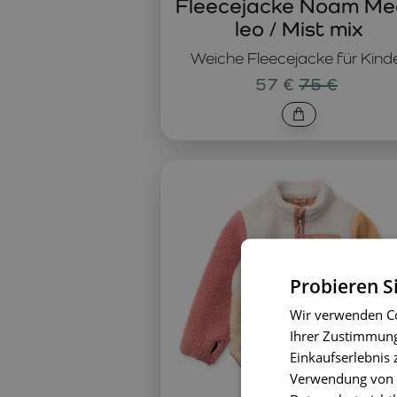
Fleecejacke Noam M
leo / Mist mix
Weiche Fleecejacke für Kind
57 €
75 €
Probieren S
Wir verwenden Co
Ihrer Zustimmung 
Einkaufserlebnis 
Verwendung von C