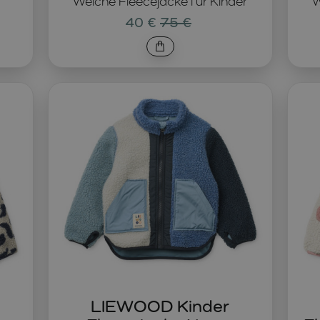
Weiche Fleecejacke für Kinder
W
40 €
75 €
LIEWOOD Kinder