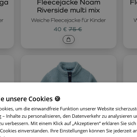
ega
Fleecejacke Noam
F
Riverside multi mix
er
Weiche Fleecejacke für Kinder
W
40 €
75 €
ie unsere Cookies 🍪
okies, um die einwandfreie Funktion unserer Website sicherzust
– Inhalte zu personalisieren, den Datenverkehr zu analysieren u
zu verbessern. Mit einem Klick auf „Akzeptieren“ erklären Sie sich
ookies einverstanden. Ihre Einstellungen können Sie jederzeit a