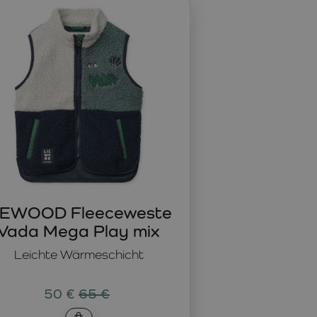
it Hosen, Shorts oder Kleidern. An kühleren Tagen dienen
 Spielplatz oder Spaziergänge.
Die Jacken von LIEWOOD
 Ausflüge oder den täglichen Gebrauch.
esign und unkomplizierter Nutzung eingehen möchten. Sie
agen und Waschen behalten. Das zeitlose Design lässt sich
 für jede Jahreszeit.
IEWOOD Fleeceweste
Vada Mega Play mix
Leichte Wärmeschicht
50 €
65 €