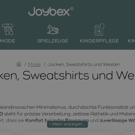
MODE
SPIELZEUGE
KINDERPFLEGE
KI
home
Mode
Jacken, Sweatshirts und Westen
ken, Sweatshirts und We
skandinavischen Minimalismus, durchdachte Funktionalität un
D
steht für präzise Verarbeitung, zeitlose Ästhetik und Materi
rt, dass sie
Komfort bei jeder Bewegung
und
zuverlässige W