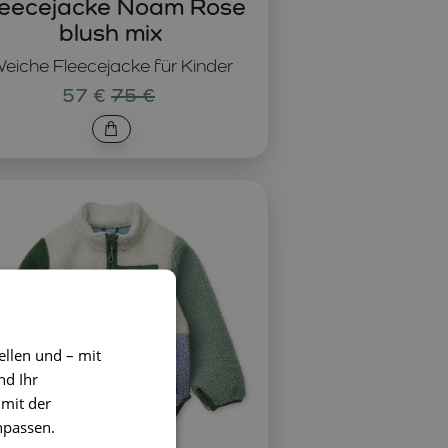
leecejacke Noam Rose
blush mix
eiche Fleecejacke für Kinder
57 €
75 €
ellen und – mit
nd Ihr
 mit der
npassen.