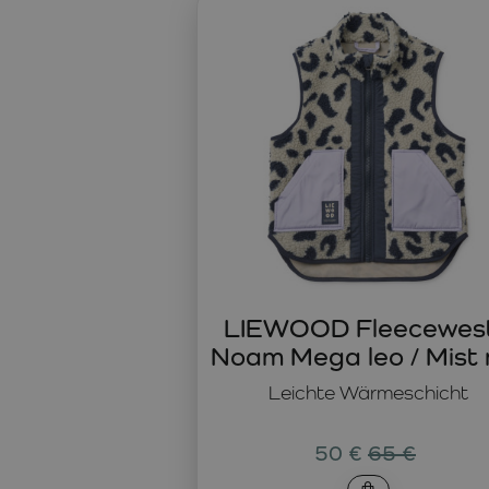
Die Sweatshirts von LIEWOOD
sind eine ideale Grundlage
sie als praktische Zwischenschicht unter einer Jacke, in 
ergänzen die Garderobe um funktionalen Schutz vor Wind 
Premium Jacken und Sweatshirts von LIEWOOD
richten 
sind eine bewusste Investition in langlebige Stücke, die 
mühelos mit weiteren Artikeln aus der LIEWOOD Kollektion 
LIEWOOD Fleecewes
Noam Mega leo / Mist 
Leichte Wärmeschicht
50 €
65 €