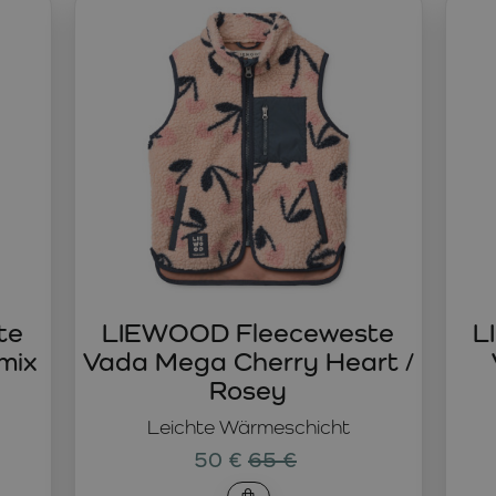
 für den Alltag – weich, bequem und vielseitig kombinierbar m
der Übergangszeit auch als eigenständiges Kleidungsstück für
und Kälte und sind perfekt für den Weg in den Kindergarten,
sich an Familien, die keine Kompromisse zwischen Qualität, D
ihre Form, ihren Komfort und ihre Optik auch nach häufigem Tr
kombinieren und schafft eine harmonische, stilvolle Garderobe
te
LIEWOOD Fleeceweste
L
mix
Vada Mega Cherry Heart /
Rosey
Leichte Wärmeschicht
50 €
65 €