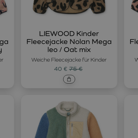
LIEWOOD Kinder
ega
Fleecejacke Nolan Mega
Fl
y
leo / Oat mix
er
Weiche Fleecejacke für Kinder
W
40 €
75 €