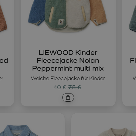
LIEWOOD Kinder
ood
Fleecejacke Nolan
F
Peppermint multi mix
er
Weiche Fleecejacke für Kinder
W
40 €
75 €