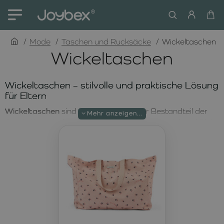
home
Mode
Taschen und Rucksäcke
Wickeltaschen
Wickeltaschen
Wickeltaschen – stilvolle und praktische Lösung
für Eltern
Wickeltaschen
sind ein unverzichtbarer Bestandteil der
Ausstattung jedes Elternteils. Sie bieten ausreichend Platz
für Windeln, Flaschen, Kleidung und alle wichtigen Dinge,
die Sie bei Spaziergängen, Ausflügen oder längeren
Reisen dabeihaben möchten. Moderne Wickeltaschen
sind nicht nur praktisch, sondern auch stilvoll gestaltet und
werden so zu einem eleganten Begleiter im Alltag.