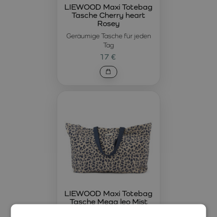
LIEWOOD Maxi Totebag
Tasche Cherry heart
Rosey
Geräumige Tasche für jeden
Tag
17 €
LIEWOOD Maxi Totebag
Tasche Mega leo Mist
Geräumige Tasche für jeden