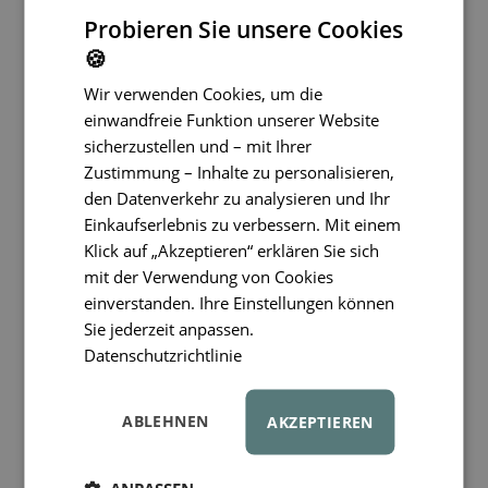
Tag
Probieren Sie unsere Cookies
17 €
🍪
Wir verwenden Cookies, um die
einwandfreie Funktion unserer Website
sicherzustellen und – mit Ihrer
Zustimmung – Inhalte zu personalisieren,
den Datenverkehr zu analysieren und Ihr
Einkaufserlebnis zu verbessern. Mit einem
Klick auf „Akzeptieren“ erklären Sie sich
mit der Verwendung von Cookies
einverstanden. Ihre Einstellungen können
Sie jederzeit anpassen.
LIEWOOD Maxi Totebag
Datenschutzrichtlinie
Tasche Peach / Sea shell
Geräumige Tasche für jeden
Tag
ABLEHNEN
AKZEPTIEREN
17 €