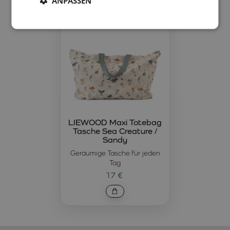
ANPASSEN
LIEWOOD Maxi Totebag
Tasche Sea Creature /
Sandy
Geräumige Tasche für jeden
Tag
17 €