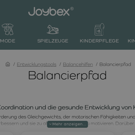
MODE
SPIELZEUGE
KINDERPFLEGE
KI
home
Entwicklungstools
Balancehilfen
Balancierpfad
Balancierpfad
 Koordination und die gesunde Entwicklung von 
örderung des Gleichgewichts, der motorischen Fähigkeiten und d
erbessern und sie zu aktiver Bewegung zu motivieren. Darüber 
ie Fußmuskulatur stärken, die Körperhaltung verbessern und 