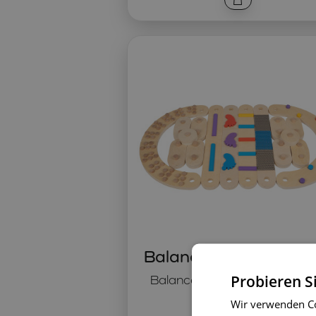
Balancierbalken 8 Stc
Probieren S
Balance, Fußentwicklung, ab
Monaten
Wir verwenden Co