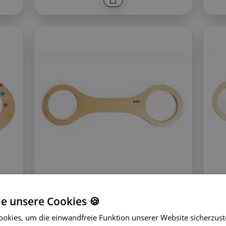
k.
BaaVi Balancierbalken
B
schmal für Stapelstein
ie unsere Cookies 🍪
 6
Ergänzung für Stapelstein
okies, um die einwandfreie Funktion unserer Website sicherzust