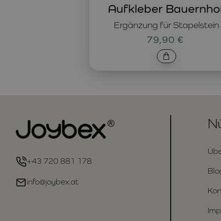
Aufkleber Bauernho
Ergänzung für Stapelstein
79,90 €
Nü
Übe
+43 720 881 178
Blo
info@joybex.at
Kon
Imp