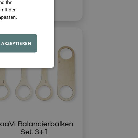
56,90 €
nd Ihr
 mit der
npassen.
AKZEPTIEREN
aaVi Balancierbalken
Set 3+1