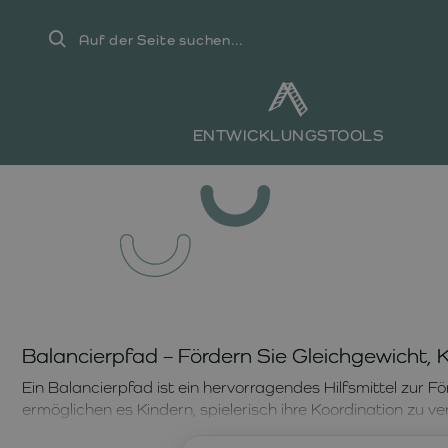
Auf
der
Seite
suchen...
ENTWICKLUNGSTOOLS
Balancierpfad – Fördern Sie Gleichgewicht,
Ein Balancierpfad ist ein hervorragendes Hilfsmittel zur F
ermöglichen es Kindern, spielerisch ihre Koordination zu v
mit Plattfüßen, da die Übungen auf diesen Hilfsmitteln d