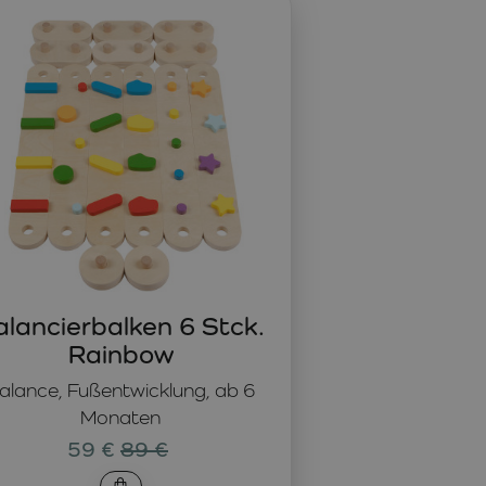
eten Kindern die Möglichkeit, Gleichgewicht, Gang und
r Stärkung der Beinmuskulatur, was besonders vorteilhaft
chen Fähigkeiten zu verbessern. Ob es darum geht, einen
 Bewegung und lehren sie, sich auf Koordination und
e Fußmuskulatur zu stärken und die gesunde Entwicklung
bereiche, wo Kinder stundenlangen Spaß genießen können.
alancierbalken 6 Stck.
Rainbow
alance, Fußentwicklung, ab 6
Monaten
59 €
89 €