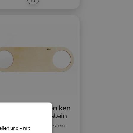
aaVi Balancierbalken
breit für Stapelstein
Ergänzung für Stapelstein
ellen und – mit