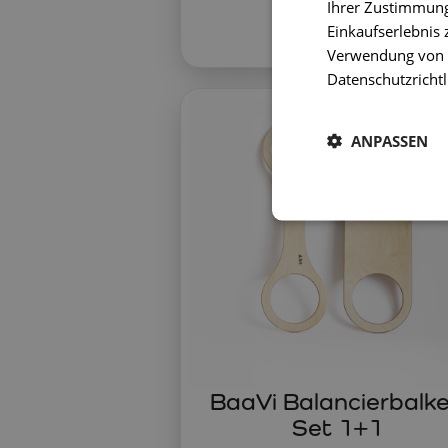
69 €
99 €
Ihrer Zustimmung 
Einkaufserlebnis 
Verwendung von C
Datenschutzrichtl
ANPASSEN
BaaVi Balancierbalk
Set 1+1