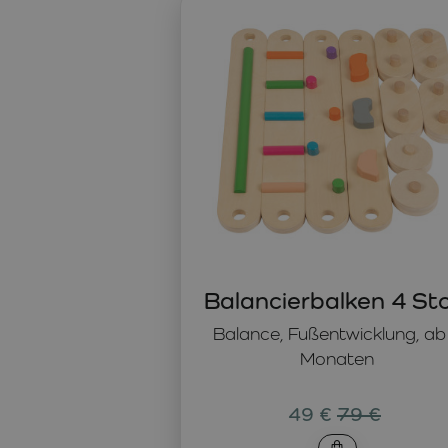
Balancierbalken – Das Fundament für die Ge
Für die Erstellung eines eigenen Balancierpfades eignen s
Koordination beim Überwinden verschiedener Strecken zu ü
für Kinder mit Plattfüßen ist. Sie helfen, die Stabilität un
Balancierpfad – Spaß und körperliche Entwic
Balancehilfen wie Balancierbalken bieten Kindern nicht nu
Balancierpfad zu überwinden oder neue Herausforderungen z
Gleichgewicht zu konzentrieren. Regelmäßiges Üben auf B
des Fußgewölbes zu fördern. Ein Balancierpfad ist eine 
Balancierbalken 4 Stc
Balance, Fußentwicklung, ab
Monaten
49 €
79 €