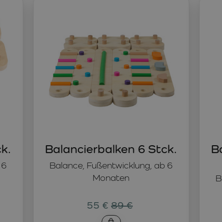
staltung eines Balancierpfades
ich die
Balancierbalken
perfekt. Diese Holzbalancierbalken bi
ben. Balancierbalken sind ein hervorragendes Hilfsmittel zu
d die Körperhaltung zu verbessern.
klung für Kinder
r Raum für Spaß, sondern auch die Möglichkeit, ihre körperli
u schaffen – diese Hilfsmittel motivieren Kinder zu aktiver
alancierhilfen kann zudem Kindern mit Plattfüßen helfen, di
ausgezeichnete Ergänzung für Spielzimmer, Innen- und Außen
k.
Balancierbalken 6 Stck.
B
 6
Balance, Fußentwicklung, ab 6
Monaten
B
55 €
89 €