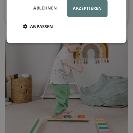
Hindernisparcours
gestalten, die
ABLEHNEN
AKZEPTIEREN
Kreativität
und
aktive Bewegung
fördern.
ANPASSEN