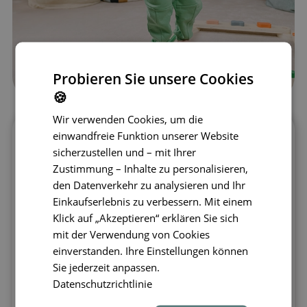
Probieren Sie unsere Cookies
🍪
Wir verwenden Cookies, um die
einwandfreie Funktion unserer Website
Mit den Balancierbalken trainieren Kinder
sicherzustellen und – mit Ihrer
den
ganzen Körper
, verbessern ihre
Zustimmung – Inhalte zu personalisieren,
Konzentration
und ein
gesundes
den Datenverkehr zu analysieren und Ihr
Körperbewusstsein
. Die niedrige Bauweise
Einkaufserlebnis zu verbessern. Mit einem
sorgt für
Sicherheit
im Kinderzimmer,
Klick auf „Akzeptieren“ erklären Sie sich
während verschiedene Hindernisformen
mit der Verwendung von Cookies
vielfältige Möglichkeiten für das
einverstanden. Ihre Einstellungen können
Fußtraining
und das
Gleichgewicht
in
Sie jederzeit anpassen.
unterschiedlichen Körperhaltungen bieten.
Datenschutzrichtlinie
Kinder können kreative
Wege
und