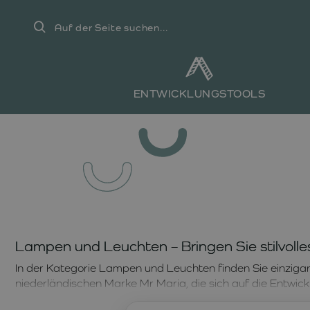
Auf
der
Seite
suchen...
ENTWICKLUNGSTOOLS
Lampen und Leuchten – Bringen Sie stilvolle
In der Kategorie Lampen und Leuchten finden Sie einziga
niederländischen Marke Mr Maria, die sich auf die Entwick
LIEWOOD Nachtlicht Winston Katze