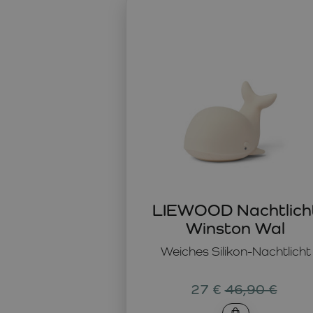
Das niedliche LIEWOOD Nachtlicht Winston in Katzenform s
weichem Silikon und ist perfekt für das Nachtkästchen o
LIEWOOD Nachtlicht Winston Wal
Das Nachtlicht Winston von LIEWOOD in Walform ist ein tre
Atmosphäre.
LIEWOOD Nachtlich
Winston Wal
Weiches Silikon-Nachtlicht
27 €
46,90 €