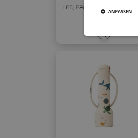
LED, BPA-frei, USB-C-Auflad
ANPASSEN
69 €