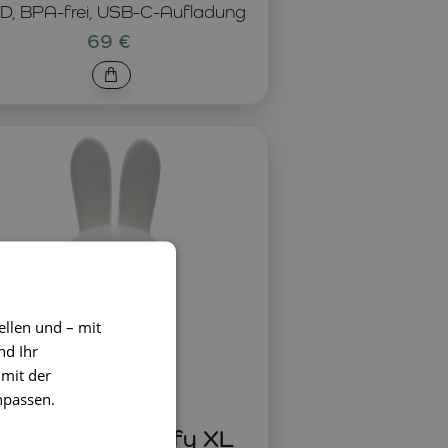
D, BPA-frei, USB-C-Aufladung
69 €
ellen und – mit
nd Ihr
 mit der
npassen.
Kinderlampe Miffy XL