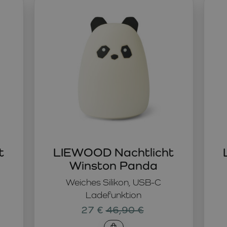
pendet ein sanftes, beruhigendes Licht und gibt Kindern beim
der neben dem Kinderbett.
uer Begleiter in der Nacht. Es ist wiederaufladbar, tragbar u
t
LIEWOOD Nachtlicht
Winston Panda
Weiches Silikon, USB-C
Ladefunktion
27 €
46,90 €