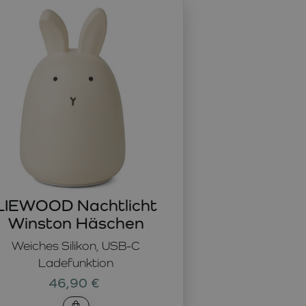
 Einschlafen ein Gefühl von Sicherheit. Es besteht aus
nd sorgt mit seinem sanften Licht für eine ruhige
LIEWOOD Nachtlicht
Winston Häschen
Weiches Silikon, USB-C
Ladefunktion
46,90 €