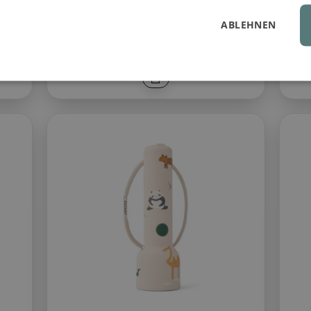
Light
ung
ABLEHNEN
LED, BPA-frei, Netzkabel enthalten
129 €