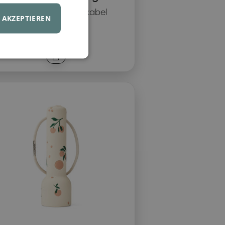
LED, BPA-frei, Netzkabel
AKZEPTIEREN
199 €