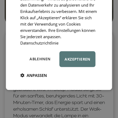
den Datenverkehr zu analysieren und Ihr
Einkaufserlebnis zu verbessern. Mit einem
Klick auf „Akzeptieren“ erklären Sie sich
mit der Verwendung von Cookies
einverstanden. Ihre Einstellungen können
Sie jederzeit anpassen.
Vielseitige Kinder-Taschenlampe für
Datenschutzrichtlinie
Tag und Nacht
Die Kinder-Taschenlampe Zoo Light von
ABLEHNEN
AKZEPTIEREN
ZOOFAMILY
ist ein praktischer und
spielerischer Begleiter für Alltag und
ANPASSEN
Nacht. Mit 3 Modi –
Sleep, Walk und Read
– bringt sie Licht genau dorthin, wo es
gebraucht wird. Im Sleep-Modus sorgt sie
für ein sanftes, beruhigendes Licht mit 30-
Minuten-Timer, das Energie spart und einen
erholsamen Schlaf unterstützt. Der Walk-
Modus verwandelt die Lampe in ein