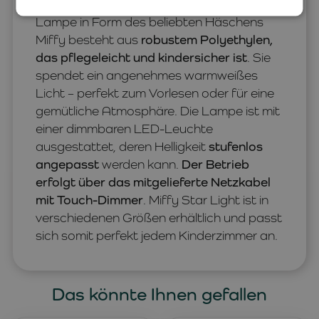
niederländischen Marke Mr Maria. Diese
Lampe in Form des beliebten Häschens
Miffy besteht aus
robustem Polyethylen,
das pflegeleicht und kindersicher ist
. Sie
spendet ein angenehmes warmweißes
Licht – perfekt zum Vorlesen oder für eine
gemütliche Atmosphäre. Die Lampe ist mit
einer dimmbaren LED-Leuchte
ausgestattet, deren Helligkeit
stufenlos
angepasst
werden kann.
Der Betrieb
erfolgt über das mitgelieferte Netzkabel
mit Touch-Dimmer
. Miffy Star Light ist in
verschiedenen Größen erhältlich und passt
sich somit perfekt jedem Kinderzimmer an.
Das könnte Ihnen gefallen