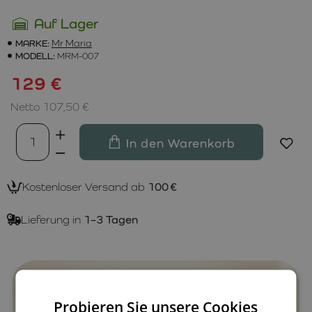
Auf Lager
MARKE:
Mr Maria
MODELL:
MRM-007
129 €
Netto 107,50 €
In den Warenkorb
Kostenloser Versand ab
100 €
Lieferung in
1–3 Tagen
Probieren Sie unsere Cookies