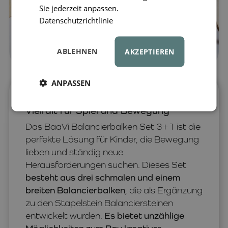
Sie jederzeit anpassen.
Datenschutzrichtlinie
ABLEHNEN
AKZEPTIEREN
ANPASSEN
Balancierbalken Set 3+1 – maximale
Vielfalt für Spiel und Bewegung
Das BaaVi Balancierbalken Set 3+1 ist die
perfekte Lösung für Kinder, die Bewegung
lieben und ständig neue
Herausforderungen suchen. Dieses Set
besteht aus drei schmalen und einem
breiten Balancierbalken
, die als Ergänzung
zu den Stapelstein Balanciersteinen
entwickelt wurden.
Es bietet unzählige