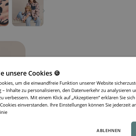
ie unsere Cookies 🍪
LIEWOOD Fleeceweste Vada
okies, um die einwandfreie Funktion unserer Website sicherzust
– Inhalte zu personalisieren, den Datenverkehr zu analysieren u
Schenken Sie Kindern angenehmen K
zu verbessern. Mit einem Klick auf „Akzeptieren“ erklären Sie sich
Fleeceweste von
LIEWOOD
. Sie bie
ookies einverstanden. Ihre Einstellungen können Sie jederzeit a
und sorgt gleichzeitig für volle Bew
inie
zertifiziertem recyceltem Polyesterfl
Atmungsaktivität und Vielseitigkeit.
Reißverschluss machen sie zur ideale
ABLEHNEN