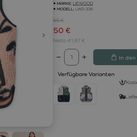
MARKE:
LIEWOOD
MODELL:
LWD-336
65 €
50 €
Netto 41,67 €
In den
Verfügbare Varianten
Kost
Liefe