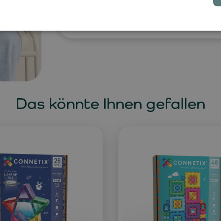
Wochenendausflüge.
Ganzjähriges L
einem beliebten Begleiter über viele 
Das könnte Ihnen gefallen