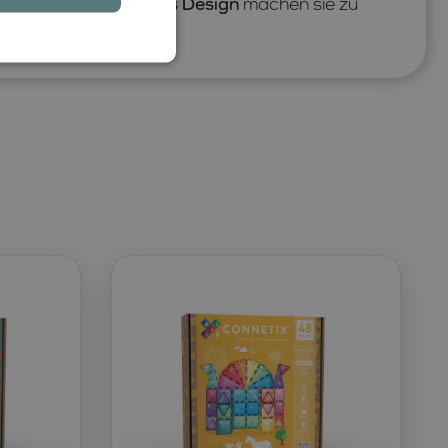
ayering und zeitloses Design
machen sie zu
Saisons hinweg.