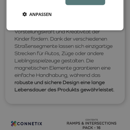
and Intersections Pack. Dieses 16-teilige
Set enthält Straßenmodule, die eine
ANPASSEN
einfache und dynamische Verbindung
ermöglichen und gleichzeitig die
Vorstellungskraft und Kreativität der
Kinder fördern. Dank der verschiedenen
Straßensegmente lassen sich einzigartige
Strecken für Autos, Züge oder andere
Lieblingsspielzeuge gestalten. Die
magnetischen Elemente garantieren eine
einfache Handhabung, während das
robuste und sichere Design eine lange
Lebensdauer des Produkts gewährleistet
.