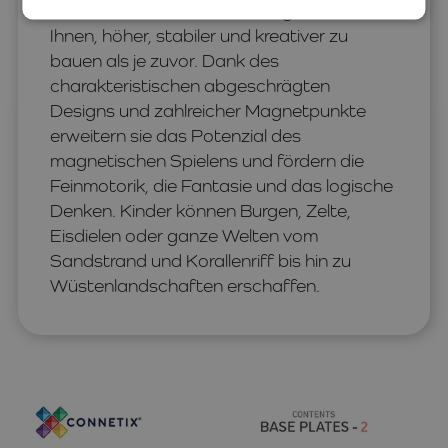
Größe von
30 × 30 cm
ermöglichen es
Ihnen, höher, stabiler und kreativer zu
bauen als je zuvor. Dank des
charakteristischen abgeschrägten
Designs und zahlreicher Magnetpunkte
erweitern sie das Potenzial des
magnetischen Spielens und fördern die
Feinmotorik, die Fantasie und das logische
Denken. Kinder können Burgen, Zelte,
Eisdielen oder ganze Welten vom
Sandstrand und Korallenriff bis hin zu
Wüstenlandschaften erschaffen.