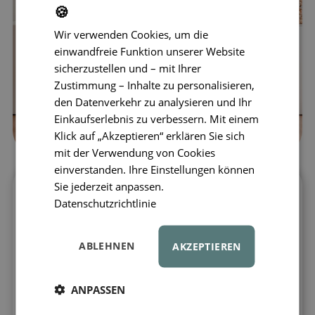
🍪
Wir verwenden Cookies, um die
einwandfreie Funktion unserer Website
sicherzustellen und – mit Ihrer
Zustimmung – Inhalte zu personalisieren,
den Datenverkehr zu analysieren und Ihr
Einkaufserlebnis zu verbessern. Mit einem
Klick auf „Akzeptieren“ erklären Sie sich
mit der Verwendung von Cookies
einverstanden. Ihre Einstellungen können
Sie jederzeit anpassen.
Stabile Grundlage für kreative
Datenschutzrichtlinie
CONNETIX-Bauten
Entdecken Sie neue Möglichkeiten mit dem
ABLEHNEN
AKZEPTIEREN
CONNETIX® Pastell Lemon & Peach Base
Plate 2er-Set
, das Ihren Bauwerken eine
stabile und feste Basis
bietet. Diese
ANPASSEN
großen magnetischen Platten mit einer