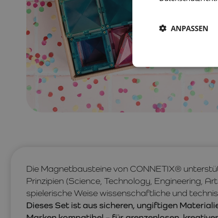
ANPASSEN
Die Magnetbausteine von CONNETIX® unterstü
Prinzipien (Science, Technology, Engineering, Ar
spielerische Weise wissenschaftliche und techn
Dieses Set ist aus sicheren, ungiftigen Material
Marken kompatibel – für grenzenlosen, kreative