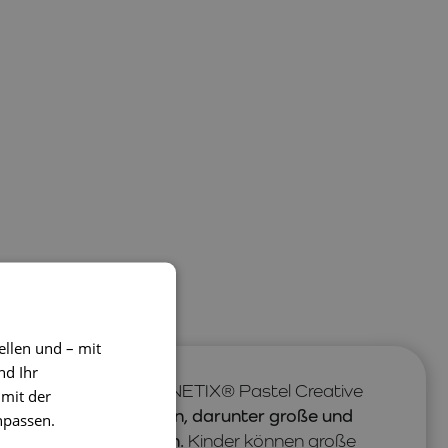
ellen und – mit
nd Ihr
Kreativität mit dem CONNETIX® Pastel Creative
 mit der
n sanften Pastellfarben, darunter große und
npassen.
cke, Fenster und Türen.
Kinder können große