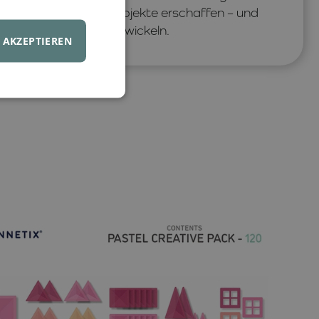
e weitere kreative Projekte erschaffen – und
 Grobmotorik weiterentwickeln.
AKZEPTIEREN