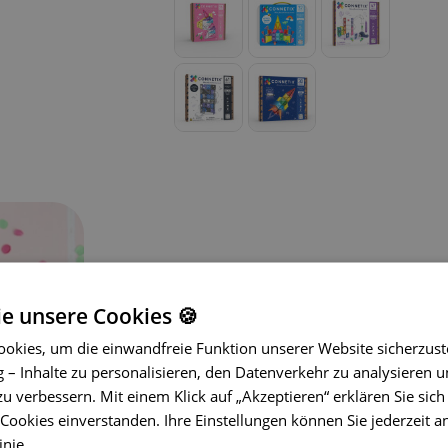
ie unsere Cookies 🍪
okies, um die einwandfreie Funktion unserer Website sicherzust
– Inhalte zu personalisieren, den Datenverkehr zu analysieren u
Tauchen Sie ein in eine Welt voller 
zu verbessern. Mit einem Klick auf „Akzeptieren“ erklären Sie sich
Pack!
Dieses Set enthält 120 Teile i
ookies einverstanden. Ihre Einstellungen können Sie jederzeit a
kleine Quadrate, verschiedene Dreie
inie