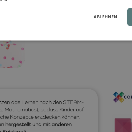
Bauwerke, Brücken, Mandalas und viel
dabei sowohl ihre Fein- als auch ihre
ABLEHNEN
tzen das Lernen nach den STEAM-
ts, Mathematics), sodass Kinder auf
ische Konzepte entdecken können.
ien hergestellt und mit anderen
n Spielspaß.