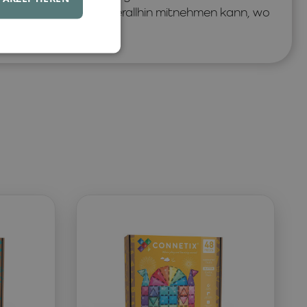
 sodass Ihr Kind ihn überallhin mitnehmen kann, wo