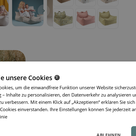
ie unsere Cookies 🍪
okies, um die einwandfreie Funktion unserer Website sicherzust
– Inhalte zu personalisieren, den Datenverkehr zu analysieren u
Der Sitzsack von Wigiwama® ist die p
zu verbessern. Mit einem Klick auf „Akzeptieren“ erklären Sie sich
für Kinderzimmer.
Hergestellt aus ho
ookies einverstanden. Ihre Einstellungen können Sie jederzeit a
Materialien, bietet dieser Sitzsack
inie
Entspannen und Spielen.
Sein modern
verleihen Ihrem Zuhause einen Hauch
abnehmbare Bezug eine einfache Pfl
ABLEHNEN