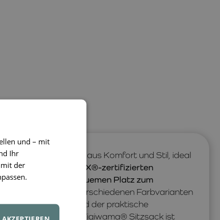
ellen und – mit
nd Ihr
erfekte Kombination aus Komfort und Stil, ideal
 mit der
chwertigen, OEKO-TEX®-zertifizierten
npassen.
 einen sicheren und bequemen Platz zum
es Design und die verschiedenen Farbvarianten
 von Eleganz, während der praktische
ege ermöglicht. Der Wigiwama® Sitzsack ist
AKZEPTIEREN