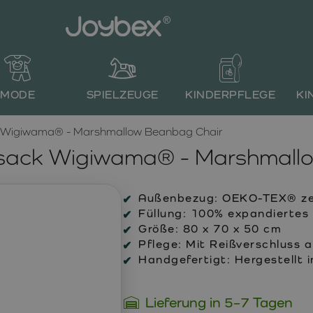
MODE
SPIELZEUGE
KINDERPFLEGE
KI
ck Wigiwama® - Marshmallow Beanbag Chair
tzsack Wigiwama® - Marshmall
Außenbezug:
OEKO-TEX® zert
Füllung:
100% expandiertes 
Größe:
80 x 70 x 50 cm
Pflege:
Mit Reißverschluss
Handgefertigt:
Hergestellt i
Lieferung in 5–7 Tagen