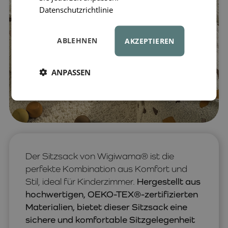
Datenschutzrichtlinie
ABLEHNEN
AKZEPTIEREN
ANPASSEN
Der Sitzsack von Wigiwama® ist die
perfekte Kombination aus Komfort und
Stil, ideal für Kinderzimmer.
Hergestellt aus
hochwertigen, OEKO-TEX®-zertifizierten
Materialien, bietet dieser Sitzsack eine
sichere und komfortable Sitzgelegenheit