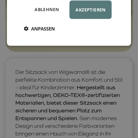
ABLEHNEN
AKZEPTIEREN
ANPASSEN
Der Sitzsack von Wigiwama® ist die
perfekte Kombination aus Komfort und Stil
– ideal für Kinderzimmer.
Hergestellt aus
hochwertigen, OEKO-TEX®-zertifizierten
Materialien, bietet dieser Sitzsack einen
sicheren und bequemen Platz zum
Entspannen und Spielen.
Sein modernes
Design und verschiedene Farbvarianten
bringen einen Hauch von Eleganz in Ihr