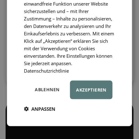
Baumwolle
und ist daher besonders weich
einwandfreie Funktion unserer Website
und angenehm im Griff. Sie eignet sich
sicherzustellen und – mit Ihrer
ideal
zum Spielen, Entspannen und zur
Zustimmung – Inhalte zu personalisieren,
Förderung der motorischen Fähigkeiten
den Datenverkehr zu analysieren und Ihr
Ihres Babys. Die Matte bietet genügend
Einkaufserlebnis zu verbessern. Mit einem
Platz für verschiedene Aktivitäten und
Klick auf „Akzeptieren“ erklären Sie sich
lässt sich leicht verstauen. Dieses Set ist
mit der Verwendung von Cookies
die perfekte Ergänzung zu unseren
einverstanden. Ihre Einstellungen können
Baby-Spielbögen
, die Sie ebenfalls in
Sie jederzeit anpassen.
unserem Sortiment finden.
Datenschutzrichtlinie
ABLEHNEN
AKZEPTIEREN
ANPASSEN