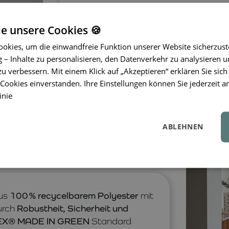
motorische Entwicklung von Kinder
Matte
viel Raum für Bewegung und
ie unsere Cookies 🍪
okies, um die einwandfreie Funktion unserer Website sicherzust
– Inhalte zu personalisieren, den Datenverkehr zu analysieren u
zu verbessern. Mit einem Klick auf „Akzeptieren“ erklären Sie sich
ookies einverstanden. Ihre Einstellungen können Sie jederzeit a
inie
ABLEHNEN
us
100 % recycelbarem Polyester
mit
urch
Robustheit, Sicherheit und
EX® MADE IN GREEN
Standard