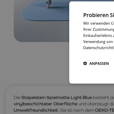
Probieren S
Wir verwenden Co
Ihrer Zustimmung 
Einkaufserlebnis 
Verwendung von C
Datenschutzrichtl
ANPASSEN
Die
Stapelstein Spielmatte Light Blue
besteht a
vinylbeschichteter Oberfläche
und überzeugt d
Umweltfreundlichkeit
. Sie ist nach dem
OEKO-T