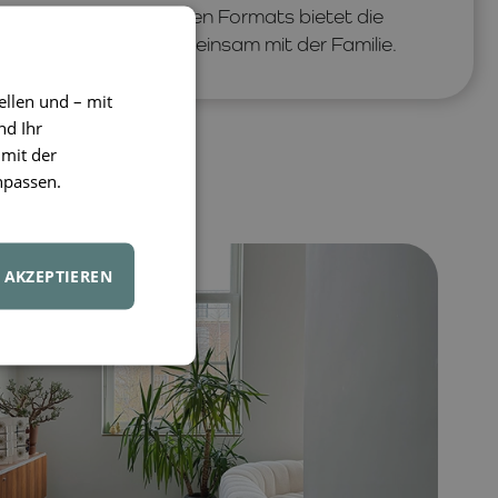
n
. Dank des großzügigen Formats bietet die
 Spaß
– allein oder gemeinsam mit der Familie.
ellen und – mit
nd Ihr
 mit der
npassen.
AKZEPTIEREN