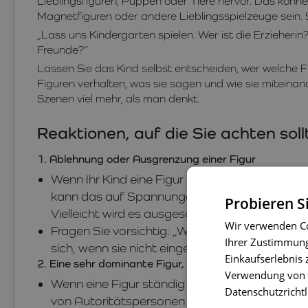
Lieblingsfiguren, Puppen oder Tiere hervor. Das kön
Magnetfiguren oder andere Lieblingsspielzeuge sein. 
„Lass uns Kindergarten spielen. Wer ist die Erzieherin
Freunde?“
Lassen Sie das Kind selbst entscheiden, wer welche Fig
Figuren verhalten, was sie sagen und wie sie miteinan
Szenen viel mehr, als man denkt.
Reaktionen, auf die Sie achten soll
1. Ablehnung oder Ausgrenzung einer Figur
Wenn Ihr Kind eine Figur komplett ignoriert od
kann das auf Spannungen mit einem echten Ki
Probieren S
Vielleicht wird es ausgeschlossen, ignoriert od
Wir verwenden Co
Fragen Sie vorsichtig: „Warum will diese Figur n
Ihrer Zustimmung 
sich, wenn sie nicht eingeladen wird?“
Einkaufserlebnis 
2. Eine sehr dominante Figur, die allen sagt, was sie t
Verwendung von C
Wenn eine Figur ständig bestimmt, schreit od
Datenschutzrichtl
von Autoritätspersonen sein – zum Beispiel von