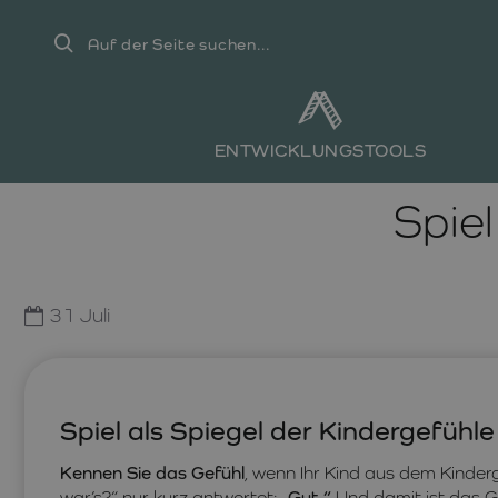
Auf
der
Seite
suchen...
ENTWICKLUNGSTOOLS
Spiel
31
Juli
Spiel als Spiegel der Kindergefühle
Kennen Sie das Gefühl
, wenn Ihr Kind aus dem Kinde
war’s?“ nur kurz antwortet:
„Gut.“
Und damit ist das G