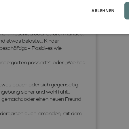
aus, wie es Macht und Kontrolle erlebt.
ABLEHNEN
tändig jemand bestimmt? Gefällt
nten
änen, Abschied oder Strafen handelt,
ind etwas belastet. Kinder
 beschäftigt – Positives wie
Kindergarten passiert?“ oder „Wie hat
twas bauen oder sich gegenseitig
 Umgebung sicher und wohl fühlt.
ng gemacht oder einen neuen Freund
Kindergarten auch jemanden, mit dem