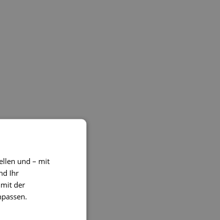
ellen und – mit
nd Ihr
 mit der
npassen.