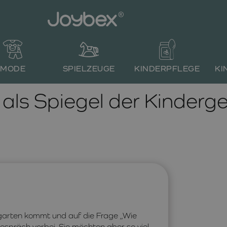
MODE
SPIELZEUGE
KINDERPFLEGE
KI
 als Spiegel der Kinderg
rgarten kommt und auf die Frage „Wie
espräch vorbei. Sie möchten aber so viel