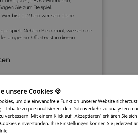
nen Tierfiguren, LEGO-Männchen,
Sagen Sie zum Beispiel:
? Wer bist du? Und wer sind deine
ur spielt. Achten Sie darauf, wie sich die
der umgehen. Oft steckt in diesen
ten
er sie sogar aggressiv behandelt,
nd im Kindergarten hinweisen.
ie unsere Cookies 🍪
er sogar geärgert.
okies, um die einwandfreie Funktion unserer Website sicherzust
icht mitspielen?“ oder „Wie fühlt sie
– Inhalte zu personalisieren, den Datenverkehr zu analysieren u
zu verbessern. Mit einem Klick auf „Akzeptieren“ erklären Sie sich
un sollen
ookies einverstanden. Ihre Einstellungen können Sie jederzeit a
er kommandiert, kann das ein Abbild
inie
 der Erzieherin, einem älteren Kind