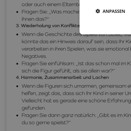
oder auch einem Elternteil. Ihr Kind drückt so 
ANPASSEN
Fragen Sie: „Was machen die anderen, wenn s
ihnen das?“
3. Wiederholung von Konflikten oder traurigen Mome
Wenn die Geschichte des Spiels von Streit, Tr
könnte das ein Hinweis darauf sein, dass Ihr K
verarbeiten in ihren Spielen, was sie emotional
Negatives.
Fragen Sie einfühlsam: „Ist das schon mal im 
sich die Figur gefühlt, als sie allein war?“
4. Harmonie, Zusammenarbeit und Lachen
Wenn die Figuren sich umarmen, gemeinsam e
helfen, zeigt das, dass sich Ihr Kind in seiner
Vielleicht hat es gerade eine schöne Erfahru
gefunden.
Fragen Sie dann ganz natürlich: „Gibt es im 
du so gerne spielst?“