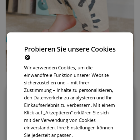
Probieren Sie unsere Cookies
🍪
Wir verwenden Cookies, um die
einwandfreie Funktion unserer Website
sicherzustellen und – mit Ihrer
Zustimmung – Inhalte zu personalisieren,
1. Gleichgewicht auf einem
den Datenverkehr zu analysieren und Ihr
Einkaufserlebnis zu verbessern. Mit einem
Bein
Klick auf „Akzeptieren“ erklären Sie sich
Das Üben des Gleichgewichts im Stehen auf
mit der Verwendung von Cookies
einem Bein ist eine großartige Möglichkeit, die
einverstanden. Ihre Einstellungen können
kleineren Muskeln im Fuß sowie die Muskeln
Sie jederzeit anpassen.
rund um den Knöchel zu aktivieren, um