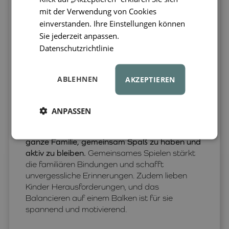
umweltfreundlich ist.
Holz fühlt sich angenehm
mit der Verwendung von Cookies
an und bietet ein natürliches Gefühl, das
einverstanden. Ihre Einstellungen können
Kunststoffalternativen nicht nachahmen
Sie jederzeit anpassen.
können. Darüber hinaus ist Holz langlebig und
Datenschutzrichtlinie
widerstandsfähig, sodass unsere
Balancierbalken jahrelanger intensiver Nutzung
standhalten.
ABLEHNEN
AKZEPTIEREN
Spaß für die ganze Familie
ANPASSEN
Balancierbalken sind nicht nur für Kinder.
Sie
bieten eine großartige Möglichkeit für die
ganze Familie, gemeinsam Spaß zu haben und
aktiv zu bleiben.
Gemeinsames Spielen stärkt
die familiären Bindungen und schafft
unvergessliche Erinnerungen. Zudem lieben
Kinder Herausforderungen, und das
Balancieren auf einem Balken ist für sie
spannend und motivierend.