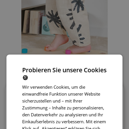
Probieren Sie unsere Cookies
🍪
Wir verwenden Cookies, um die
einwandfreie Funktion unserer Website
Sicheres und
sicherzustellen und – mit Ihrer
Zustimmung – Inhalte zu personalisieren,
umweltfreundliches Material
den Datenverkehr zu analysieren und Ihr
Unsere Balancierbalken bestehen aus
Einkaufserlebnis zu verbessern. Mit einem
hochwertigem Holz, das sowohl sicher als auch
Klick auf „Akzeptieren“ erklären Sie sich