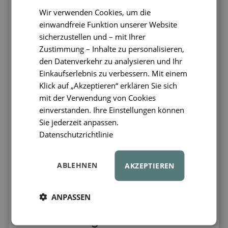
Spielen lernen die Kinder über Symmetrie,
Wir verwenden Cookies, um die
Gleichgewicht, Stabilität und andere wichtige
Konzepte, die sowohl im schulischen Umfeld als
einwandfreie Funktion unserer Website
auch darüber hinaus nützlich sind.
sicherzustellen und – mit Ihrer
4. Kreativität und
Zustimmung – Inhalte zu personalisieren,
Zusammenarbeit
den Datenverkehr zu analysieren und Ihr
Einkaufserlebnis zu verbessern. Mit einem
CONNETIX®-Baukästen sind ideal für das
Klick auf „Akzeptieren“ erklären Sie sich
Spielen allein oder in Gruppen. Beim
mit der Verwendung von Cookies
Alleinspielen
entwickeln Kinder ihre
einverstanden. Ihre Einstellungen können
Vorstellungskraft und die Fähigkeit, sich auf
Sie jederzeit anpassen.
eine bestimmte Aufgabe zu konzentrieren
.
Datenschutzrichtlinie
Beim Spielen in Gruppen lernen sie,
zusammenzuarbeiten, zu kommunizieren und
im Team zu arbeiten – wichtige soziale
ABLEHNEN
AKZEPTIEREN
Fähigkeiten. Das gemeinsame Erstellen
komplexer Strukturen kann eine großartige
Gelegenheit für Eltern und Kinder sein, wertvolle
ANPASSEN
Zeit miteinander zu verbringen.
5. Förderung von STEAM-