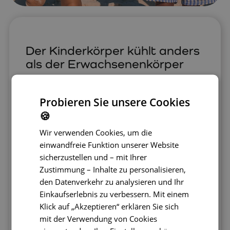
Der Kinderkörper kühlt anders
als der Erwachsenenkörper
Einer der weniger bekannten, aber
entscheidenden Unterschiede zwischen
Probieren Sie unsere Cookies
Kindern und Erwachsenen ist ihre Fähigkeit, die
🍪
Körpertemperatur zu regulieren.
Kleine Kinder
schwitzen viel weniger
als Erwachsene,
Wir verwenden Cookies, um die
weshalb ihr natürlicher Kühlmechanismus nicht
einwandfreie Funktion unserer Website
so effizient funktioniert. Außerdem können sie
sicherzustellen und – mit Ihrer
sich noch nicht äußern, wenn ihnen zu heiß ist
Zustimmung – Inhalte zu personalisieren,
oder sie durstig sind. Das bedeutet, dass Eltern
den Datenverkehr zu analysieren und Ihr
bei großer Hitze besonders aufmerksam sein
Einkaufserlebnis zu verbessern. Mit einem
und aktiv beobachten müssen, ob das Kind
Klick auf „Akzeptieren“ erklären Sie sich
Anzeichen von Überhitzung oder Dehydrierung
mit der Verwendung von Cookies
zeigt.