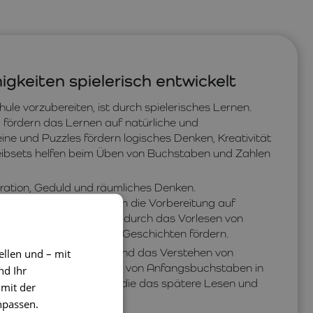
gkeiten spielerisch entwickelt
hule vorzubereiten, ist durch spielerisches Lernen.
 fördern das Lernen auf natürliche und
ne und Puzzles fördern logisches Denken, Kreativität
eibsets helfen beim Üben von Buchstaben und Zahlen
tration, Geduld und räumliches Denken.
he Puzzles unterstützen die Vorbereitung auf
em die Lesevorbereitung durch das Vorlesen von
d das Erzählen eigener Geschichten fördern.
ellen und – mit
usbau des Wortschatzes und das Verstehen von
tseln oder das Erkennen von Anfangsbuchstaben in
nd Ihr
higkeiten zu entwickeln, die das spätere Lesen und
 mit der
npassen.