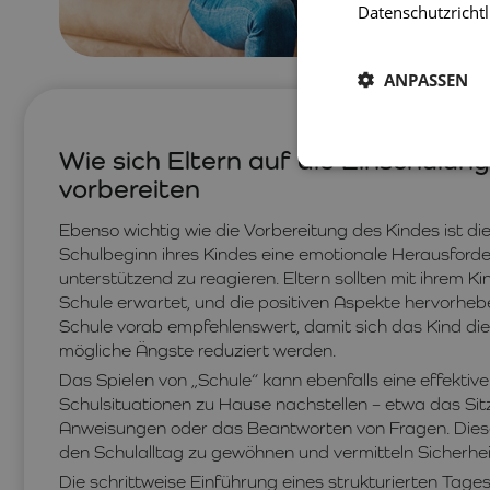
Datenschutzrichtl
ANPASSEN
Wie sich Eltern auf die Einschulun
vorbereiten
Ebenso wichtig wie die Vorbereitung des Kindes ist die 
Schulbeginn ihres Kindes eine emotionale Herausforder
unterstützend zu reagieren. Eltern sollten mit ihrem K
Schule erwartet, und die positiven Aspekte hervorheb
Schule vorab empfehlenswert, damit sich das Kind d
mögliche Ängste reduziert werden.
Das Spielen von „Schule“ kann ebenfalls eine effektive
Schulsituationen zu Hause nachstellen – etwa das Si
Anweisungen oder das Beantworten von Fragen. Diese 
den Schulalltag zu gewöhnen und vermitteln Sicherhei
Die schrittweise Einführung eines strukturierten Tage