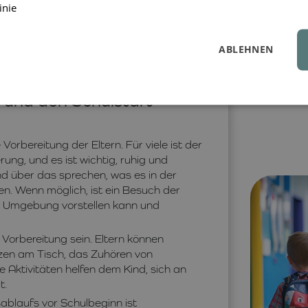
inie
ABLEHNEN
g und den Schulstart
Vorbereitung der Eltern. Für viele ist der
ung, und es ist wichtig, ruhig und
ind über das sprechen, was es in der
en. Wenn möglich, ist ein Besuch der
ie Umgebung vorstellen kann und
 Vorbereitung sein. Eltern können
tzen am Tisch, das Zuhören von
Aktivitäten helfen dem Kind, sich an
t.
sablaufs vor Schulbeginn ist