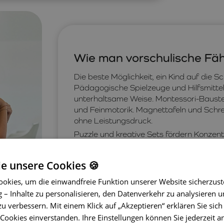
Wie man vorschulische Fähi
Die beste Möglichkeit, ein Kind auf die Sc
Pädagogische Spielzeuge und Hilfsmittel
unterhaltsame Weise. Montessori-Baustei
und Feinmotorik. Magnettafeln und Schr
ohne Leistungsdruck.
Puzzle und kreative Sets fördern Konzen
Gedächtnisspiele wie Memory oder einfac
schulische Aufgaben. Eltern können zud
ie unsere Cookies 🍪
Märchen, das Beschreiben von Bildern un
okies, um die einwandfreie Funktion unserer Website sicherzust
Ein weiterer wichtiger Aspekt ist der A
Satzbedeutungen. Spiele mit Reimen, Rä
– Inhalte zu personalisieren, den Datenverkehr zu analysieren u
einfachen Wörtern helfen, sprachliche Fä
zu verbessern. Mit einem Klick auf „Akzeptieren“ erklären Sie sich
Schreiben erleichtern.
ookies einverstanden. Ihre Einstellungen können Sie jederzeit a