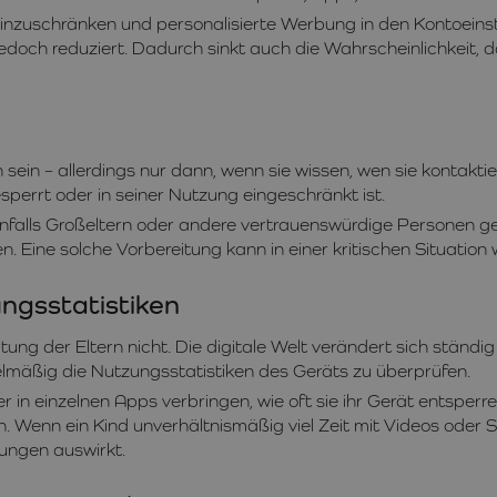
einzuschränken und personalisierte Werbung in den Kontoeins
 jedoch reduziert. Dadurch sinkt auch die Wahrscheinlichkeit
 sein – allerdings nur dann, wenn sie wissen, wen sie kontaktie
perrt oder in seiner Nutzung eingeschränkt ist.
nfalls Großeltern oder andere vertrauenswürdige Personen geh
 Eine solche Vorbereitung kann in einer kritischen Situation w
ungsstatistiken
ng der Eltern nicht. Die digitale Welt verändert sich ständi
elmäßig die Nutzungsstatistiken des Geräts zu überprüfen.
r in einzelnen Apps verbringen, wie oft sie ihr Gerät entspe
. Wenn ein Kind unverhältnismäßig viel Zeit mit Videos oder Spi
tungen auswirkt.