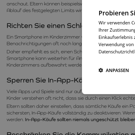
anschaut. Eltern können beispielsweise kürzere Limits f
Ablauf des festgelegten Limits wird die App automatisch g
Probieren S
Wir verwenden Co
Richten Sie einen Schlafmodus und n
Ihrer Zustimmung 
Einkaufserlebnis 
Ein Smartphone im Kinderzimmer während der Nacht ist h
Benachrichtigungen oft noch lange nach der eigentlichen 
Verwendung von C
Datenschutzrichtl
Daher empfiehlt es sich, einen Schlafmodus einzurichten, 
Smartphone kann weiterhin für Anrufe an die Eltern oder 
Kinderzimmers aufbewahrt werden.
Das Smartphone sollte
ANPASSEN
Sperren Sie In-App-Käufe und Käufe i
Viele Apps und Spiele sind nur auf den ersten Blick koste
Kinder verstehen oft nicht, dass sie durch einen Klick ech
Eltern sollten daher einstellen, dass sämtliche Käufe ein 
sichersten, In-App-Käufe vollständig zu deaktivieren. We
werden.
In-App-Käufe sollten niemals ungeschützt bleibe
Beschränken Sie die Kommunikation 