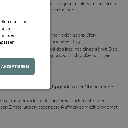
er Lernanwendungen weniger eingeschränkt werden. Nach
r „nur noch fünf Minuten“ vermeiden.
ellen und – mit
nd Ihr
 mit der
ideos, schreiben Nachrichten oder überprüfen
onzentrationsprobleme am nächsten Tag.
npassen.
eos, soziale Netzwerke und das Internet einschränkt. Das
dass Smartphones nachts grundsätzlich außerhalb des
ht
.
AKZEPTIEREN
Währungen, Bonusfunktionen, Upgrades oder Abonnements.
stätigung erfordern. Bei jüngeren Kindern ist es am
e diesen Einstellungen besondere Aufmerksamkeit gewidmet