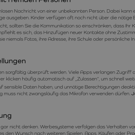
mlosen Nachricht von einer unbekannten Person. Dabei kann es 
ge ausgeben. Kinder verfügen oft noch nicht über die nötige 
t, sollten Sie die Kommunikation so einschränken, dass Ihr K
pfiehlt es sich, das Hinzufügen neuer Kontakte ohne Zusti
s sie niemals Fotos, ihre Adresse, ihre Schule oder persönlich
ellungen
 sorgfältig überprüft werden. Viele Apps verlangen Zugriff 
der klicken häufig automatisch auf „Zulassen“, um schnell we
uf sensible Daten haben, und unnötige Berechtigungen deaktivi
g muss nicht zwangsläufig das Mikrofon verwenden dürfen.
J
bung
n gar nicht denken. Werbesysteme verfolgen das Verhalten von
 dies den Wunsch nach weiteren Spielen, Apps, Käufen oder Pr