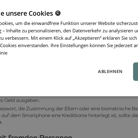
ür Spiele und Videos festlegen, während Kommunikations- od
esperrt. Dadurch lassen sich viele tägliche Diskussionen übe
ie unsere Cookies 🍪
okies, um die einwandfreie Funktion unserer Website sicherzust
ächtliche Einschränkungen ein
– Inhalte zu personalisieren, den Datenverkehr zu analysieren u
zu verbessern. Mit einem Klick auf „Akzeptieren“ erklären Sie sich
äufig die Ursache verschiedener Probleme. Kinder schauen V
Schlafenszeit. Die Folgen sind Müdigkeit, Reizbarkeit und K
ookies einverstanden. Ihre Einstellungen können Sie jederzeit a
inie
der nach einer bestimmten Uhrzeit den Zugriff auf Spiele, Vid
Notfallkontakte genutzt werden. Noch besser ist die Regel, 
 nicht das Letzte sein, was ein Kind vor dem Einschlafen sie
ABLEHNEN
n Spielen
nlos. Tatsächlich enthalten sie häufig Käufe von virtuellen 
tes Geld ausgeben.
Passwort, die Zustimmung der Eltern oder eine biometrische Be
nn auf dem Smartphone eine Kreditkarte hinterlegt ist, sollt
n
.
mit fremden Personen