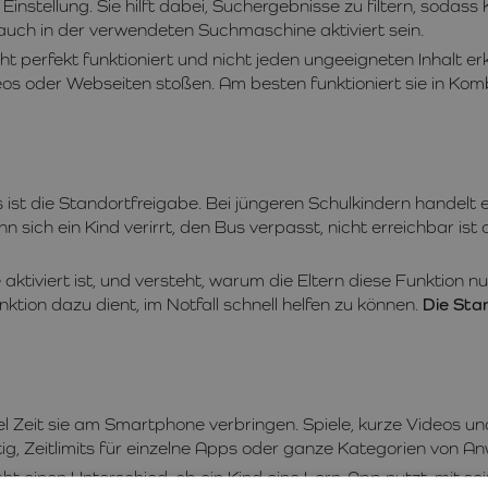
 Einstellung. Sie hilft dabei, Suchergebnisse zu filtern, soda
 auch in der verwendeten Suchmaschine aktiviert sein.
cht perfekt funktioniert und nicht jeden ungeeigneten Inhalt e
os oder Webseiten stoßen. Am besten funktioniert sie in Kom
t die Standortfreigabe. Bei jüngeren Schulkindern handelt e
sich ein Kind verirrt, den Bus verpasst, nicht erreichbar ist 
aktiviert ist, und versteht, warum die Eltern diese Funktion n
unktion dazu dient, im Notfall schnell helfen zu können.
Die Stan
iel Zeit sie am Smartphone verbringen. Spiele, kurze Videos u
tig, Zeitlimits für einzelne Apps oder ganze Kategorien von 
ht einen Unterschied, ob ein Kind eine Lern-App nutzt, mit s