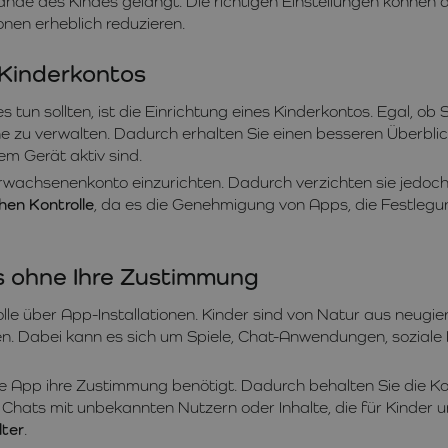
e Hände des Kindes gelangt. Die richtigen Einstellungen könne
en erheblich reduzieren.
 Kinderkontos
tun sollten, ist die Einrichtung eines Kinderkontos. Egal, o
e zu verwalten. Dadurch erhalten Sie einen besseren Überblick
m Gerät aktiv sind.
Erwachsenenkonto einzurichten. Dadurch verzichten sie jedoch 
chen Kontrolle
, da es die Genehmigung von Apps, die Festlegung
ps ohne Ihre Zustimmung
rolle über App-Installationen. Kinder sind von Natur aus neu
en. Dabei kann es sich um Spiele, Chat-Anwendungen, sozial
e App ihre Zustimmung benötigt. Dadurch behalten Sie die Kont
ats mit unbekannten Nutzern oder Inhalte, die für Kinder u
lter
.