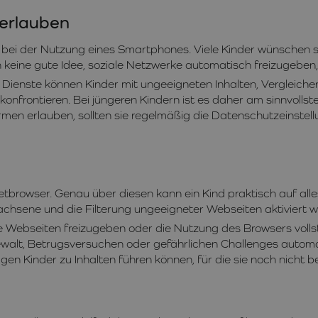
 erlauben
ei der Nutzung eines Smartphones. Viele Kinder wünschen sie 
h keine gute Idee, soziale Netzwerke automatisch freizugeben, 
 Dienste können Kinder mit ungeeigneten Inhalten, Vergleiche
frontieren. Bei jüngeren Kindern ist es daher am sinnvollst
rmen erlauben, sollten sie regelmäßig die Datenschutzeinstel
etbrowser. Genau über diesen kann ein Kind praktisch auf alle
wachsene und die Filterung ungeeigneter Webseiten aktiviert 
lte Webseiten freizugeben oder die Nutzung des Browsers voll
ewalt, Betrugsversuchen oder gefährlichen Challenges automa
n Kinder zu Inhalten führen können, für die sie noch nicht ber