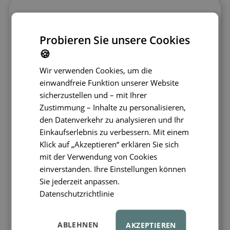
Freies Spiel als Grundlage des
Probieren Sie unsere Cookies
Lernens
🍪
Langeweile ist kein Feind. Im Gegenteil –
freies,
Wir verwenden Cookies, um die
unstrukturiertes Spiel
fördert Kreativität,
einwandfreie Funktion unserer Website
Selbstausdruck und
sicherzustellen und – mit Ihrer
Problemlösungsfähigkeiten. Slow Parenting gibt
Zustimmung – Inhalte zu personalisieren,
Kindern Raum, die Welt in ihrem eigenen Tempo
zu entdecken, ohne ständige Eingriffe von
den Datenverkehr zu analysieren und Ihr
Erwachsenen. Offene Spielzeuge ohne
Einkaufserlebnis zu verbessern. Mit einem
festgelegten Zweck – wie etwa
Klick auf „Akzeptieren“ erklären Sie sich
CONNETIX® Magnetbausteine
– sind dafür
mit der Verwendung von Cookies
ideal.
einverstanden. Ihre Einstellungen können
Sie jederzeit anpassen.
Weniger ist mehr
Datenschutzrichtlinie
Minimalismus ist eine der Säulen des Slow
Parenting. Statt Dutzender Plastespielzeuge
ABLEHNEN
AKZEPTIEREN