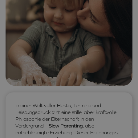
In einer Welt voller Hektik, Termine und
Leistungsdruck tritt eine stille, aber kraftvolle
Philosophie der Elternschaft in den
Vordergrund –
Slow Parenting
, also
entschleunigte Erziehung. Dieser Erziehungsstil