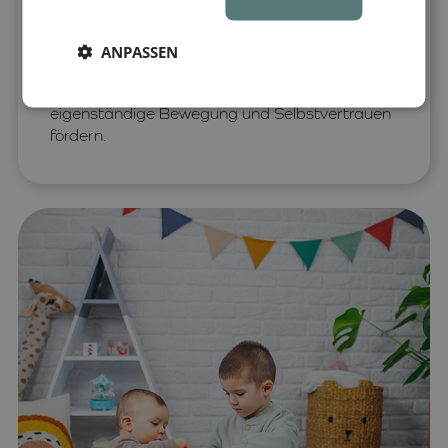
ist es besser, wenige hochwertige auszuwählen,
die das Kind in mehrfacher Hinsicht fördern –
motorisch, geistig und emotional. Ideal sind
ANPASSEN
Montessori-Materialien wie
Pikler-Dreiecke
,
Balanceboards
oder
Montessori-Schaukeln
, die
eigenständige Bewegung und Selbstvertrauen
fördern.