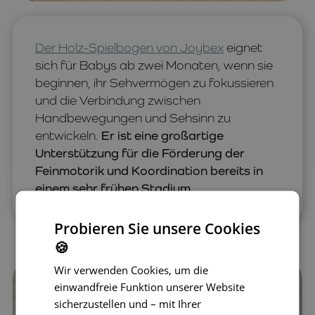
Der Holz-Spielbogen von Joybex
eignet
sich für Babys ab zwei Monaten, wenn sie
beginnen, ihr Sehvermögen zu fokussieren
und die Verbindung zwischen
Handbewegungen und Sehsinn zu
entwickeln.
Er ist eine großartige
Unterstützung für die Förderung der
Feinmotorik und Koordination bereits in
einem sehr frühen Stadium.
Probieren Sie unsere Cookies
🍪
Wir verwenden Cookies, um die
einwandfreie Funktion unserer Website
sicherzustellen und – mit Ihrer