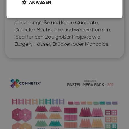
dem CONNETIX® Pastel Mega Pack!
ANPASSEN
Dieses Magnetbaustein-Set enthält 202
Teile in wunderschönen Pastellfarben –
darunter große und kleine Quadrate,
Dreiecke, Sechsecke und weitere Formen.
Ideal für den Bau großer Projekte wie
Burgen, Häuser, Brücken oder Mandalas.