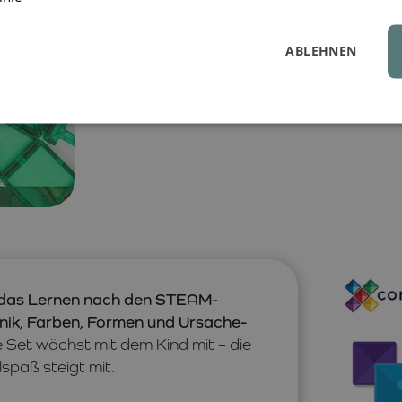
Burgen, Raketen, Brücken und Türme 
fördern.
ABLEHNEN
das Lernen nach den STEAM-
hnik, Farben, Formen und Ursache-
 Set wächst mit dem Kind mit – die
paß steigt mit.