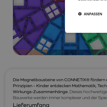
ANPASSEN
Die Magnetbausteine von CONNETIX® fördern 
Prinzipien – Kinder entdecken Mathematik, Tec
Wirkungs-Zusammenhänge.
Dieses hochwertige
Bauwerke werden immer komplexer und der Spiels
Lieferumfang