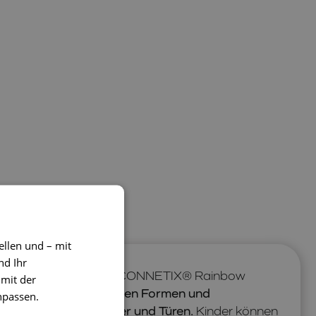
ellen und – mit
nd Ihr
 Möglichkeiten mit dem CONNETIX® Rainbow
 mit der
02 Teile in verschiedenen Formen und
npassen.
te, Dreiecke, Fenster und Türen.
Kinder können