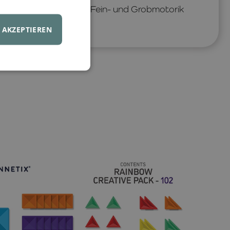
bauen und dabei ihre Fein- und Grobmotorik
AKZEPTIEREN