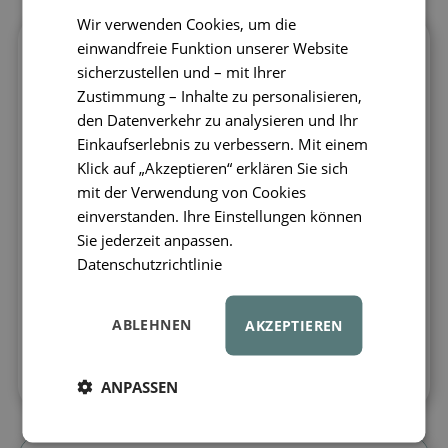
Wir verwenden Cookies, um die
einwandfreie Funktion unserer Website
Mit Staunen werden Sie beobachten, was
sicherzustellen und – mit Ihrer
Ihr Kind alles schafft und wie grenzenlos
Zustimmung – Inhalte zu personalisieren,
seine Kreativität ist.
Ob Klettern von
den Datenverkehr zu analysieren und Ihr
beiden Seiten, Durchkriechen, Springen
Einkaufserlebnis zu verbessern. Mit einem
oder Rutschen – dieses Set bietet
Klick auf „Akzeptieren“ erklären Sie sich
unzählige Spielmöglichkeiten.
Der
mit der Verwendung von Cookies
Kletterbogen hat auf einer Seite
einverstanden. Ihre Einstellungen können
Holzsprossen und auf der anderen flache
Sie jederzeit anpassen.
Bretter, sodass er einfach umgedreht und
Datenschutzrichtlinie
als bequeme Montessori-Wippe genutzt
werden kann.
Das
Pikler-Dreieck
ist
ABLEHNEN
AKZEPTIEREN
klappbar und spart Platz, wenn es gerade
nicht in Gebrauch ist.
ANPASSEN