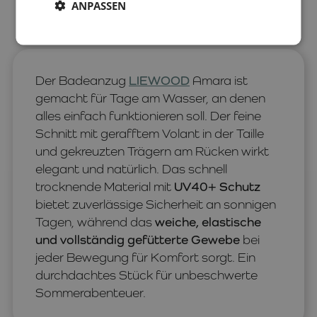
ANPASSEN
Der Badeanzug
LIEWOOD
Amara ist
gemacht für Tage am Wasser, an denen
alles einfach funktionieren soll. Der feine
Schnitt mit gerafftem Volant in der Taille
und gekreuzten Trägern am Rücken wirkt
elegant und natürlich. Das schnell
trocknende Material mit
UV40+ Schutz
bietet zuverlässige Sicherheit an sonnigen
Tagen, während das
weiche, elastische
und vollständig gefütterte Gewebe
bei
jeder Bewegung für Komfort sorgt. Ein
durchdachtes Stück für unbeschwerte
Sommerabenteuer.