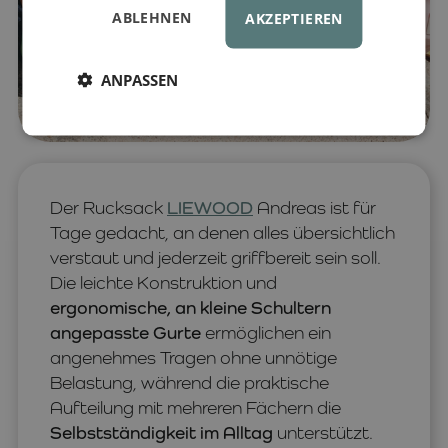
ABLEHNEN
AKZEPTIEREN
ANPASSEN
Der Rucksack
LIEWOOD
Andreas ist für
Tage gedacht, an denen alles übersichtlich
verstaut und jederzeit griffbereit sein soll.
Die leichte Konstruktion und
ergonomische, an kleine Schultern
angepasste Gurte
ermöglichen ein
angenehmes Tragen ohne unnötige
Belastung, während die praktische
Aufteilung mit mehreren Fächern die
Selbstständigkeit im Alltag
unterstützt.