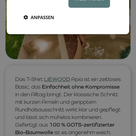
ANPASSEN
Das T-Shirt
LIEWOOD
Apia ist ein zeitloses
Basic, das
Einfachheit ohne Kompromisse
in den Alltag bringt. Der klassische Schnitt
mit kurzen Ärmeln und geripptem
Rundhalsausschnitt wirkt klar und gepflegt
und lässt sich mühelos kombinieren.
Gefertigt aus
100 % GOTS-zertifizierter
Bio-Baumwolle
ist es angenehm weich,