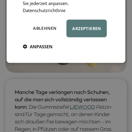
Sie jederzeit anpassen.
Datenschutzrichtlinie
ABLEHNEN
AKZEPTIEREN
ANPASSEN
Manche Tage verlangen nach Schuhen,
auf die man sich vollständig verlassen
kann.
Die Gummistiefel
LIEWOOD
Aston
sind für Tage gemacht, an denen Kinder
sich draußen frei bewegen möchten – im
Regen, in Pfützen oder auf nassem Gras.