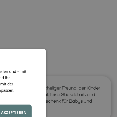
ellen und – mit
nd Ihr
 mit der
hem Plüsch
ist ein kuscheliger Freund, der Kinder
npassen.
us
sanftem Material
, hat feine Stickdetails und
egen. Ein liebevolles Geschenk für Babys und
efreund suchen.
AKZEPTIEREN