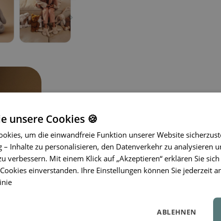
ie unsere Cookies 🍪
okies, um die einwandfreie Funktion unserer Website sicherzust
– Inhalte zu personalisieren, den Datenverkehr zu analysieren u
zu verbessern. Mit einem Klick auf „Akzeptieren“ erklären Sie sich
Der Hase Berto aus
besonders weic
ookies einverstanden. Ihre Einstellungen können Sie jederzeit a
von klein auf begleitet. Er besteht a
inie
kann dank seiner Form sitzen oder li
Kleinkinder, die ihren ersten Schmus
ABLEHNEN