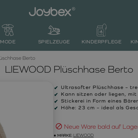
MODE
SPIELZEUGE
KINDERPFLEGE
KI
üschhase Berto
LIEWOOD Plüschhase Berto
Ultrasofter Plüschhase – tre
Kann sitzen oder liegen, mit 
Stickerei in Form eines Bäre
Höhe: 23 cm – ideal als Gesc
Neue Ware bald auf Lage
MARKE:
LIEWOOD