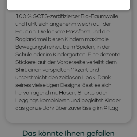
gefragt sind, ist das
LIEWOOD
BRODIE
die ideale Wahl.
Das T-Shirt besteht aus
100 % GOTS-zertifizierter Bio-Baumwolle
und fühlt sich angenehm weich auf der
Haut an. Die lockere Passform und die
Raglanärmel bieten Kindern maximale
Bewegungsfreiheit beim Spielen, in der
Schule oder im Kindergarten. Eine dezente
Stickerei auf der Vorderseite verleiht dem
Shirt einen verspielten Akzent und
unterstreicht den zeitlosen Look. Dank
seines vielseitigen Designs lässt es sich
hervorragend mit Hosen, Shorts oder
Leggings kombinieren und begleitet Kinder
das ganze Jahr über zuverlässig im Alltag.
Das könnte Ihnen gefallen