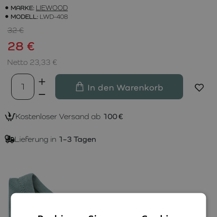
MARKE:
LIEWOOD
MODELL:
LWD-408
32 €
28 €
Netto 23,33 €
In den Warenkorb
Kostenloser Versand ab
100 €
Lieferung in
1–3 Tagen