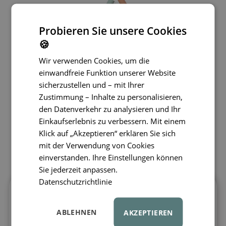
Probieren Sie unsere Cookies
🍪
Wir verwenden Cookies, um die
einwandfreie Funktion unserer Website
sicherzustellen und – mit Ihrer
Zustimmung – Inhalte zu personalisieren,
den Datenverkehr zu analysieren und Ihr
Einkaufserlebnis zu verbessern. Mit einem
Klick auf „Akzeptieren“ erklären Sie sich
mit der Verwendung von Cookies
einverstanden. Ihre Einstellungen können
Sie jederzeit anpassen.
Datenschutzrichtlinie
Die Silikonstrohhalme LIEWOOD Carlson
mit verspieltem Motiv im praktischen 8er-
ABLEHNEN
AKZEPTIEREN
Set
sind die ideale Wahl für Eltern, die den