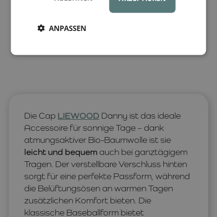
ANPASSEN
Die Cap
LIEWOOD
Danny ist das ideale
Accessoire für sonnige Tage – dank
atmungsaktiver Bio-Baumwolle ist sie
leicht und bequem
auch bei ganztägigem
Tragen. Der verstellbare Verschluss hinten
sorgt für eine perfekte Passform, während
die Belüftungsösen an warmen Tagen
zusätzlichen Komfort bieten. Die
klassische Baseballform bietet