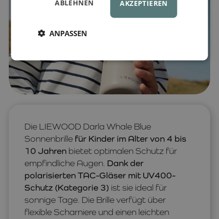
ABLEHNEN
AKZEPTIEREN
ANPASSEN
Die LIEWOOD Darla Whale Blue
Sonnenbrille
für Kinder im Alter von 4 bis
10 Jahren
bietet optimalen Schutz für
empfindliche Augen.
Dank der
polarisierten TAC-Gläser mit UV400-
Schutz (Kategorie 3)
ist sie ideal für
sonnige Tage. Die Brille verfügt über
flexible Scharniere und einen leichten