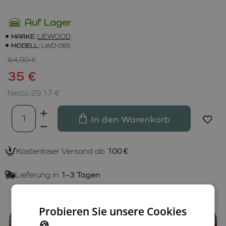
Auf Lager
MARKE:
LIEWOOD
MODELL:
LWD-085
64,90 €
35 €
Netto 29,17 €
In den Warenkorb
Kostenloser Versand ab
100 €
Lieferung in
1–3 Tagen
Probieren Sie unsere Cookies
🍪