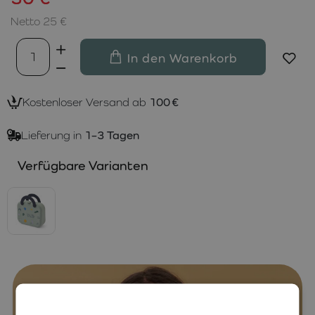
Netto 25 €
In den Warenkorb
Kostenloser Versand ab
100 €
Lieferung in
1–3 Tagen
Verfügbare Varianten