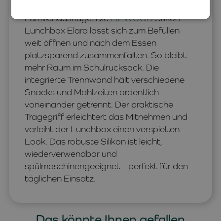
Lösung für den Schulalltag und
Familienausflüge. Die
LIEWOOD
Silikon-
Lunchbox Elara lässt sich zum Befüllen
weit öffnen und nach dem Essen
platzsparend zusammenfalten. So bleibt
mehr Raum im Schulrucksack. Die
integrierte Trennwand hält verschiedene
Snacks und Mahlzeiten ordentlich
voneinander getrennt. Der praktische
Tragegriff erleichtert das Mitnehmen und
verleiht der Lunchbox einen verspielten
Look. Das robuste Silikon ist leicht,
wiederverwendbar und
spülmaschinengeeignet – perfekt für den
täglichen Einsatz.
Das könnte Ihnen gefallen