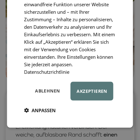
einwandfreie Funktion unserer Website
sicherzustellen und – mit Ihrer
Zustimmung – Inhalte zu personalisieren,
den Datenverkehr zu analysieren und Ihr
Einkaufserlebnis zu verbessern. Mit einem
Klick auf „Akzeptieren“ erklären Sie sich
mit der Verwendung von Cookies
einverstanden. Ihre Einstellungen können
Sie jederzeit anpassen.
Datenschutzrichtlinie
ABLEHNEN
AKZEPTIEREN
Die Spielmatte
LIEWOOD
Elin verwandelt
ANPASSEN
die ersten Bauchlage-Momente in ein
ruhiges Entdecken, bei dem sich Spiel und
Entwicklung natürlich verbinden. Der
weiche, aufblasbare Rand schafft
einen